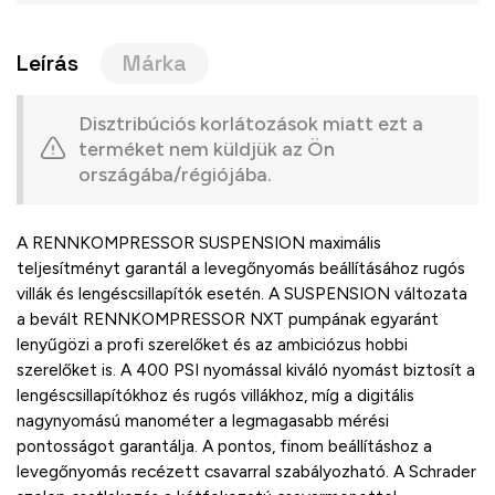
Leírás
Márka
Disztribúciós korlátozások miatt ezt a
terméket nem küldjük az Ön
országába/régiójába.
A RENNKOMPRESSOR SUSPENSION maximális
teljesítményt garantál a levegőnyomás beállításához rugós
villák és lengéscsillapítók esetén. A SUSPENSION változata
a bevált RENNKOMPRESSOR NXT pumpának egyaránt
lenyűgözi a profi szerelőket és az ambiciózus hobbi
szerelőket is. A 400 PSI nyomással kiváló nyomást biztosít a
lengéscsillapítókhoz és rugós villákhoz, míg a digitális
nagynyomású manométer a legmagasabb mérési
pontosságot garantálja. A pontos, finom beállításhoz a
levegőnyomás recézett csavarral szabályozható. A Schrader