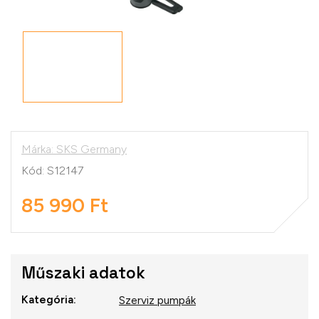
Márka:
SKS Germany
Kód:
S12147
85 990 Ft
Egységár:
Műszaki adatok
Kategória
:
Szerviz pumpák