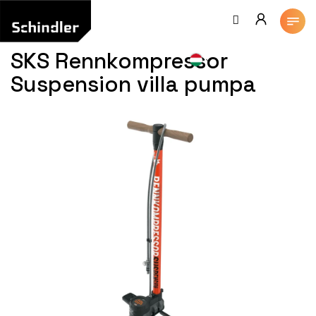
Ugrás
a
fő
tartalomhoz
SKS Rennkompressor
Suspension villa pumpa