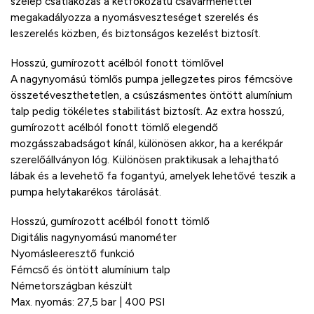
szelep csatlakozás a kétfokozatú csavarmenettel
megakadályozza a nyomásveszteséget szerelés és
leszerelés közben, és biztonságos kezelést biztosít.
Hosszú, gumírozott acélból fonott tömlővel
A nagynyomású tömlős pumpa jellegzetes piros fémcsöve
összetéveszthetetlen, a csúszásmentes öntött alumínium
talp pedig tökéletes stabilitást biztosít. Az extra hosszú,
gumírozott acélból fonott tömlő elegendő
mozgásszabadságot kínál, különösen akkor, ha a kerékpár
szerelőállványon lóg. Különösen praktikusak a lehajtható
lábak és a levehető fa fogantyú, amelyek lehetővé teszik a
pumpa helytakarékos tárolását.
Hosszú, gumírozott acélból fonott tömlő
Digitális nagynyomású manométer
Nyomásleeresztő funkció
Fémcső és öntött alumínium talp
Németországban készült
Max. nyomás: 27,5 bar | 400 PSI