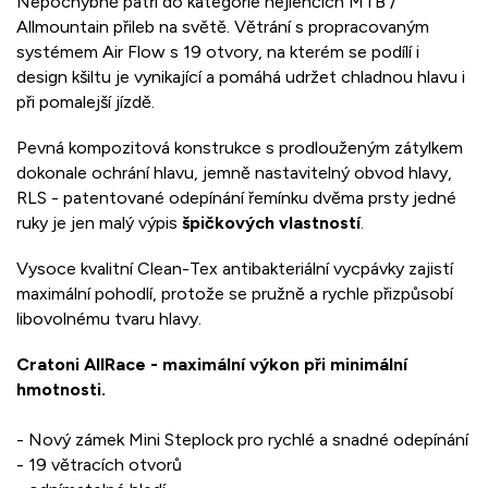
Nepochybně patří do kategorie nejlehčích MTB /
Allmountain přileb na světě. Větrání s propracovaným
systémem Air Flow s 19 otvory, na kterém se podílí i
design kšiltu je vynikající a pomáhá udržet chladnou hlavu i
při pomalejší jízdě.
Pevná kompozitová konstrukce s prodlouženým zátylkem
dokonale ochrání hlavu, jemně nastavitelný obvod hlavy,
RLS - patentované odepínání řemínku dvěma prsty jedné
ruky je jen malý výpis
špičkových vlastností
.
Vysoce kvalitní Clean-Tex antibakteriální vycpávky zajistí
maximální pohodlí, protože se pružně a rychle přizpůsobí
libovolnému tvaru hlavy.
Cratoni AllRace - maximální výkon při minimální
hmotnosti.
- Nový zámek Mini Steplock pro rychlé a snadné odepínání
- 19 větracích otvorů