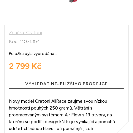
Značka:
Cratoni
Kód:
110713G1
Položka byla vyprodána…
2 799 Kč
Měrná
cena:
VYHLEDAT NEJBLIŽŠÍHO PRODEJCE
Nový model Cratoni AllRace zaujme svou nízkou
hmotností pouhých 250 gramů. Větrání s
propracovaným systémem Air Flow s 19 otvory, na
kterém se podílí i design kšiltu je vynikající a pomáhá
udržet chladnou hlavu i při pomalejší jízdě.