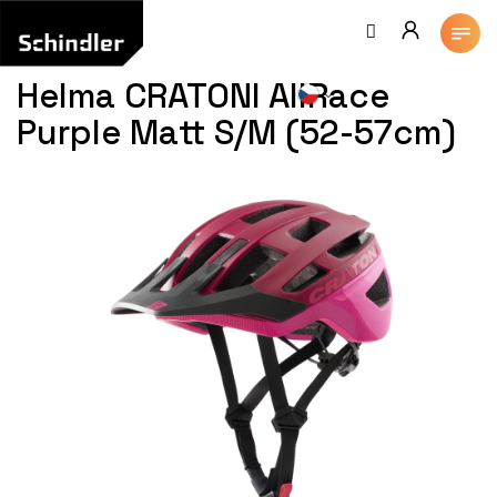
Přejít
na
obsah
Helma CRATONI AllRace
Purple Matt S/M (52-57cm)