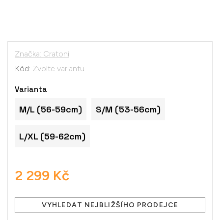
Značka:
Cratoni
Kód:
Zvolte variantu
Varianta
M/L (56-59cm)
S/M (53-56cm)
L/XL (59-62cm)
2 299 Kč
Měrná
cena:
VYHLEDAT NEJBLIŽŠÍHO PRODEJCE