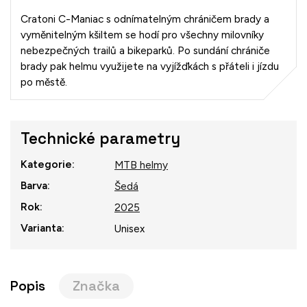
Cratoni C-Maniac s odnímatelným chráničem brady a
vyměnitelným kšiltem se hodí pro všechny milovníky
nebezpečných trailů a bikeparků. Po sundání chrániče
brady pak helmu využijete na vyjížďkách s přáteli i jízdu
po městě.
Technické parametry
Kategorie
:
MTB helmy
Barva
:
Šedá
Rok
:
2025
Varianta
:
Unisex
Popis
Značka