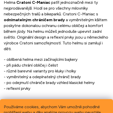
Helma
Cratoni C-Maniac
patří jednoznačně mezi ty
nejprodávanější. Hodí se pro všechny milovníky
nebezpečných trailů a bikeparků. Cratoni C-Maniac s
odnímatelným chráničem brady
a vyměnitelným kšiltem
poskytne dokonalou ochranu celému obličeji a komfort
během jízdy. Na helmu můžeš jednoduše upevnit zadní
světlo. Originální design a reflexní prvky jsou u německého
výrobce Cratoni samozřejmostí. Tuto helmu si zamilují i
děti.
- oblíbená helma mezi začínajícími bajkery
- při pádu chrání obličej i čelist
- různé barevné varianty pro kluky i holky
- vyměnitelný a odepínatelný chránič brady
- po odejmutí chrániče brady vzhled klasické helmy
- reflexní prvky
Používáme cookies, abychom Vám umožnili pohodlné
prohlížení webu a díky analýze provozu webu neustále