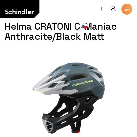
Přejít
na
obsah
Helma CRATONI C-Maniac
Anthracite/Black Matt