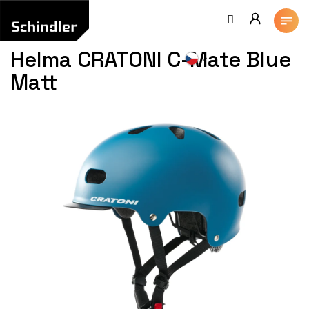
Přejít
na
obsah
Helma CRATONI C-Mate Blue
Matt