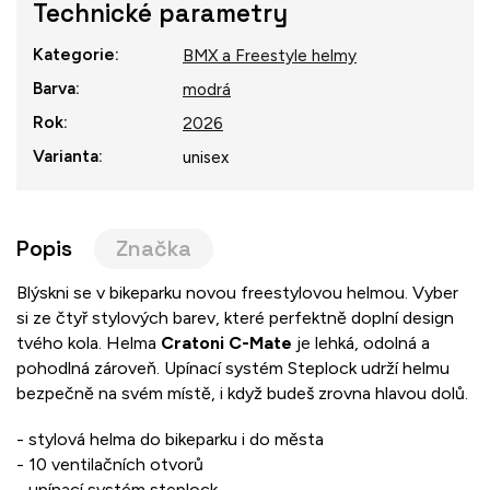
Technické parametry
Kategorie
:
BMX a Freestyle helmy
Barva
:
modrá
Rok
:
2026
Varianta
:
unisex
Popis
Značka
Blýskni se v bikeparku novou freestylovou helmou. Vyber
si ze čtyř stylových barev, které perfektně doplní design
tvého kola. Helma
Cratoni C-Mate
je lehká, odolná a
pohodlná zároveň. Upínací systém Steplock udrží helmu
bezpečně na svém místě, i když budeš zrovna hlavou dolů.
- stylová helma do bikeparku i do města
- 10 ventilačních otvorů
- upínací systém steplock