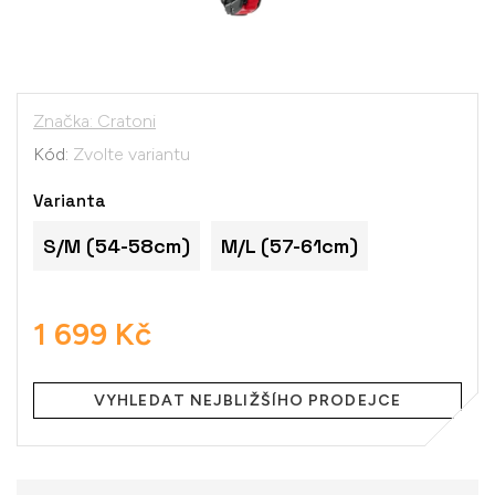
Značka:
Cratoni
Kód:
Zvolte variantu
Varianta
S/M (54-58cm)
M/L (57-61cm)
1 699 Kč
Měrná
cena:
VYHLEDAT NEJBLIŽŠÍHO PRODEJCE