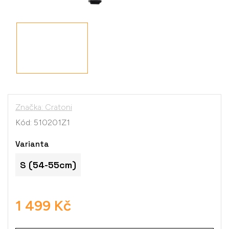
Značka:
Cratoni
Kód:
510201Z1
Varianta
S (54-55cm)
1 499 Kč
Měrná
cena: