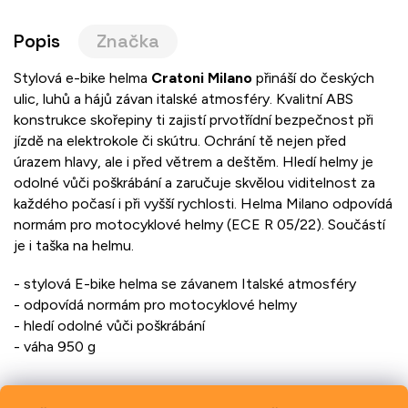
Popis
Značka
Stylová e-bike helma
Cratoni Milano
přináší do českých
ulic, luhů a hájů závan italské atmosféry. Kvalitní ABS
konstrukce skořepiny ti zajistí prvotřídní bezpečnost při
jízdě na elektrokole či skútru. Ochrání tě nejen před
úrazem hlavy, ale i před větrem a deštěm. Hledí helmy je
odolné vůči poškrábání a zaručuje skvělou viditelnost za
každého počasí i při vyšší rychlosti. Helma Milano odpovídá
normám pro motocyklové helmy (ECE R 05/22). Součástí
je i taška na helmu.
- stylová E-bike helma se závanem Italské atmosféry
- odpovídá normám pro motocyklové helmy
- hledí odolné vůči poškrábání
- váha 950 g