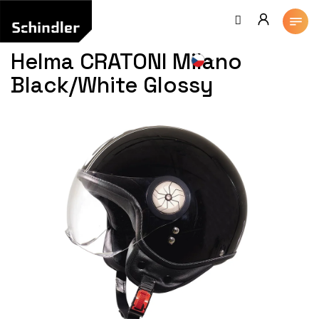
Přejít
na
obsah
Helma CRATONI Milano
Black/White Glossy