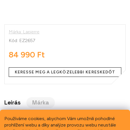
Márka:
Lapierre
Kód:
EZ2657
84 990 Ft
Egységár:
KERESSE MEG A LEGKÖZELEBBI KERESKEDŐT
Leírás
Márka
Používáme cookies, abychom Vám umožnili pohodlné
prohlížení webu a díky analýze provozu webu neustále