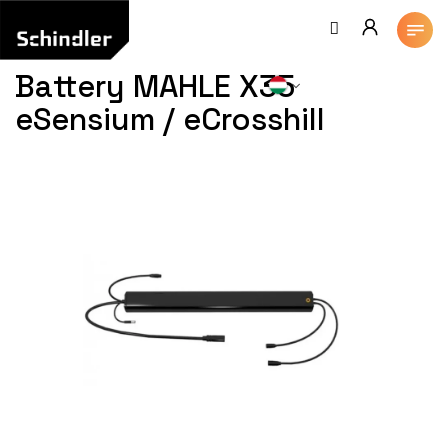
Ugrás
a
fő
tartalomhoz
Battery MAHLE X35
eSensium / eCrosshill