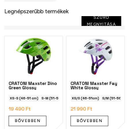
Legnépszerűbb termékek
SZŰRŐ
MEGNYITÁSA
T
e
r
m
é
k
e
k
CRATONI Maxster Dino
CRATONI Maxster Fay
l
Green Glossy
White Glossy
i
s
XS-S (46-51 cm)
S-M (51-56 cm)
XS/S (46-51cm)
S/M (51-56cm)
t
19 490 Ft
21 990 Ft
á
j
BŐVEBBEN
BŐVEBBEN
a