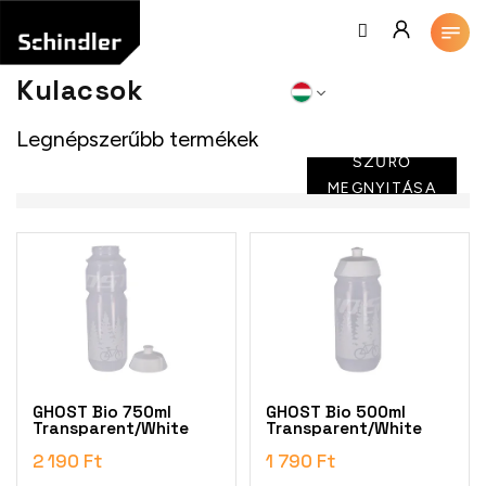
Ugrás
a
fő
tartalomhoz
Kulacsok
Legnépszerűbb termékek
SZŰRŐ
MEGNYITÁSA
T
e
r
m
é
k
e
k
GHOST Bio 750ml
GHOST Bio 500ml
l
Transparent/White
Transparent/White
i
2 190 Ft
1 790 Ft
s