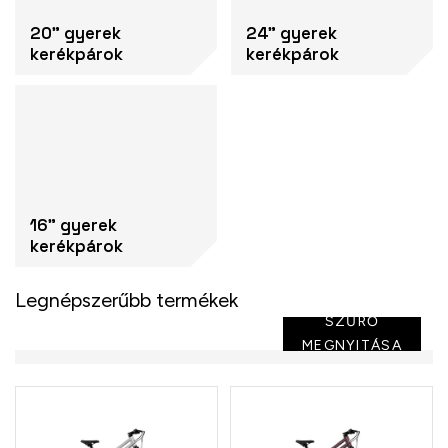
20" gyerek
24" gyerek
kerékpárok
kerékpárok
16" gyerek
kerékpárok
Legnépszerűbb termékek
SZŰRŐ
MEGNYITÁSA
T
e
r