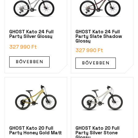
m
é
k
e
k
GHOST Kato 24 Full
GHOST Kato 24 Full
l
Party Silver Glossy
Party Slate Shadow
Glossy
i
327 990 Ft
s
327 990 Ft
t
á
BŐVEBBEN
BŐVEBBEN
j
a
GHOST Kato 20 Full
GHOST Kato 20 Full
Party Honey Gold Matt
Party Silver Stone
Glossy