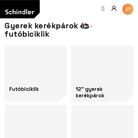
Ugrás
a
fő
tartalomhoz
Gyerek kerékpárok és
futóbiciklik
Futóbiciklik
12" gyerek
kerékpárok