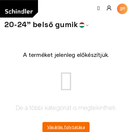
Ugrás
a
fő
tartalomhoz
20-24" belső gumik
A terméket jelenleg előkészítjük.
De a többi kategóriát is megtekintheti.
Vásárlás folytatása