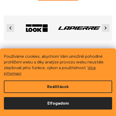
Previous
Next
L
á
Používáme cookies, abychom Vám umožnili pohodlné
b
prohlížení webu a díky analýze provozu webu neustále
Copyright 2026
Schindler, spol. s r.o.
. Minden jog fenntartva.
l
zlepšovali jeho funkce, výkon a použitelnost.
Více
é
informací
c
Beállítások
Elfogadom