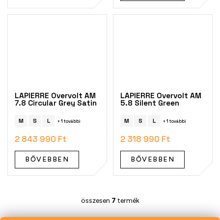
LAPIERRE Overvolt AM
LAPIERRE Overvolt AM
7.8 Circular Grey Satin
5.8 Silent Green
M
S
L
M
S
L
+ 1 további
+ 1 további
2 843 990 Ft
2 318 990 Ft
BŐVEBBEN
BŐVEBBEN
összesen
7
termék
L
i