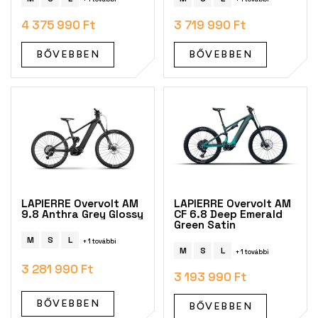
t
á
4 375 990 Ft
3 719 990 Ft
j
a
BŐVEBBEN
BŐVEBBEN
LAPIERRE Overvolt AM
LAPIERRE Overvolt AM
9.8 Anthra Grey Glossy
CF 6.8 Deep Emerald
Green Satin
M
S
L
+ 1 további
M
S
L
+ 1 további
3 281 990 Ft
3 193 990 Ft
BŐVEBBEN
BŐVEBBEN