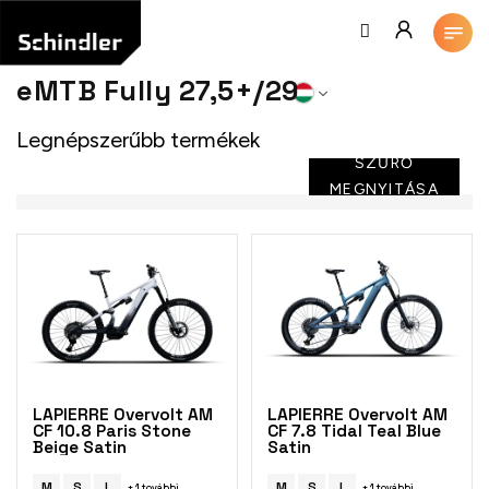
Ugrás
a
fő
tartalomhoz
eMTB Fully 27,5+/29
Legnépszerűbb termékek
SZŰRŐ
MEGNYITÁSA
T
e
r
m
é
k
e
k
LAPIERRE Overvolt AM
LAPIERRE Overvolt AM
l
CF 10.8 Paris Stone
CF 7.8 Tidal Teal Blue
Beige Satin
Satin
i
s
M
S
L
M
S
L
+ 1 további
+ 1 további