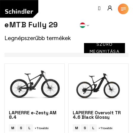
Ugrás
a
fő
tartalomhoz
eMTB Fully 29
Legnépszerűbb termékek
SZŰRŐ
MEGNYITÁSA
T
e
r
m
é
k
e
k
LAPIERRE e-Zesty AM
LAPIERRE Overvolt TR
l
8.4
4.6 Black Glossy
i
s
M
S
L
M
S
L
+ 1 további
+ 1 további