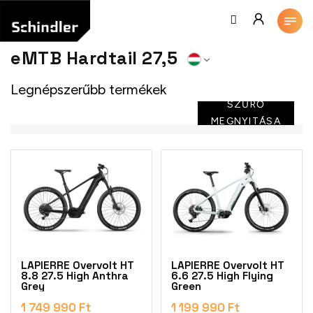
Ugrás
a
fő
tartalomhoz
eMTB Hardtail 27,5
Legnépszerűbb termékek
SZŰRŐ
MEGNYITÁSA
T
e
r
m
é
k
e
k
LAPIERRE Overvolt HT
LAPIERRE Overvolt HT
l
8.8 27.5 High Anthra
6.6 27.5 High Flying
Grey
Green
i
s
1 749 990 Ft
1 199 990 Ft