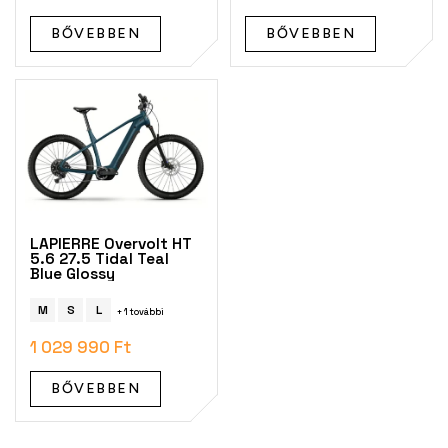
t
á
BŐVEBBEN
BŐVEBBEN
j
a
LAPIERRE Overvolt HT
5.6 27.5 Tidal Teal
Blue Glossy
M
S
L
+ 1 további
1 029 990 Ft
BŐVEBBEN