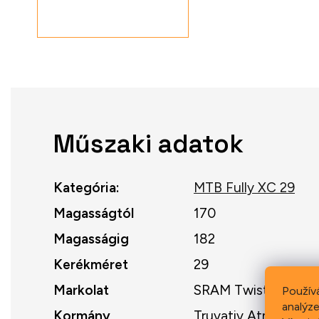
Műszaki adatok
Kategória
:
MTB Fully XC 29
Magasságtól
170
Magasságig
182
Kerékméret
29
Markolat
SRAM Twistlock
Použív
analýze
Kormány
Truvativ Atmos Car