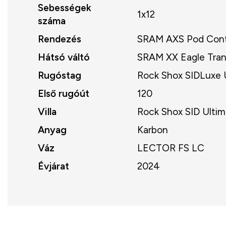
Sebességek
1x12
száma
Rendezés
SRAM AXS Pod Contr
Hátsó váltó
SRAM XX Eagle Tran
Rugóstag
Rock Shox SIDLuxe 
Első rugóút
120
Villa
Rock Shox SID Ulti
Anyag
Karbon
Váz
LECTOR FS LC
Évjárat
2024