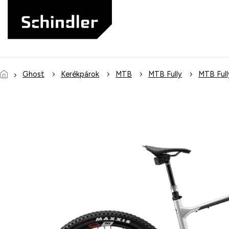
Ugrás
a
fő
tartalomhoz
Ghost
Kerékpárok
MTB
MTB Fully
MTB Full