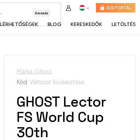
B2B PORTÁL
Keresés
ELÉRHETŐSÉGEK
BLOG
KERESKEDŐK
LETÖLTÉSE
Márka:
Ghost
Kód:
Változat kiválasztása
GHOST Lector
FS World Cup
30th