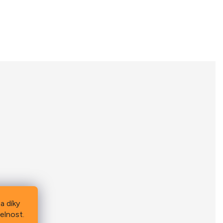
a díky
elnost.