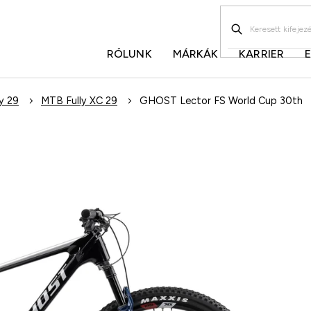
RÓLUNK
MÁRKÁK
KARRIER
y 29
MTB Fully XC 29
GHOST Lector FS World Cup 30th