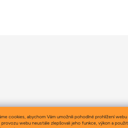
áme cookies, abychom Vám umožnili pohodlné prohlížení webu 
 provozu webu neustále zlepšovali jeho funkce, výkon a použit
bon Flat Bar 31.8 mm 760/0 mm