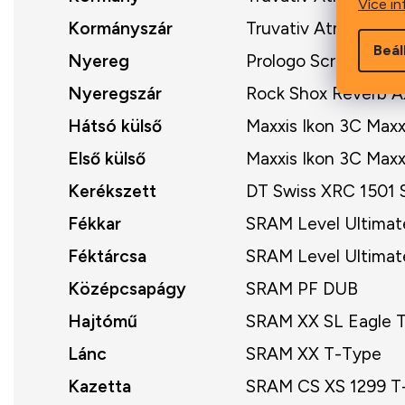
Více in
Kormányszár
Truvativ Atmos 6K 
Beál
Nyereg
Prologo Scratch M5
Nyeregszár
Rock Shox Reverb A
Hátsó külső
Maxxis Ikon 3C Max
Első külső
Maxxis Ikon 3C Max
Kerékszett
DT Swiss XRC 1501 
Fékkar
SRAM Level Ultimat
Féktárcsa
SRAM Level Ultima
Középcsapágy
SRAM PF DUB
Hajtómű
SRAM XX SL Eagle T
Lánc
SRAM XX T-Type
Kazetta
SRAM CS XS 1299 T