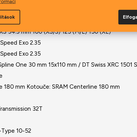
formací
31.8 mm
lítások
Elfo
 PAS
XS 34.9 mm 100 (XS/S) 125 (M/L) 150 (XL)
xSpeed Exo 2.35
xSpeed Exo 2.35
Spline One 30 mm 15x110 mm / DT Swiss XRC 1501
e
te 180 mm Kotouče: SRAM Centerline 180 mm
ransmission 32T
-Type 10-52