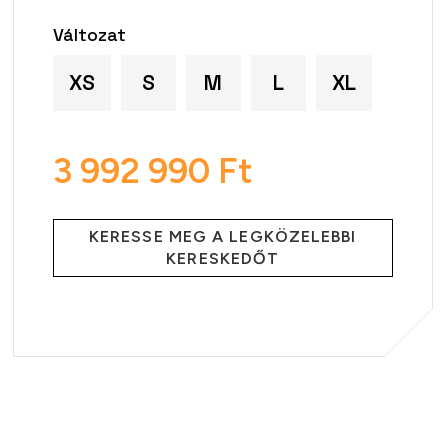
Változat
XS
S
M
L
XL
3 992 990 Ft
Egységár:
KERESSE MEG A LEGKÖZELEBBI
KERESKEDŐT