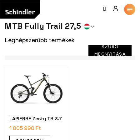
Ugrás
a
fő
tartalomhoz
MTB Fully Trail 27,5
Legnépszerűbb termékek
SZŰRŐ
MEGNYITÁSA
T
e
r
m
é
k
e
k
LAPIERRE Zesty TR 3.7
l
1 005 990 Ft
i
s