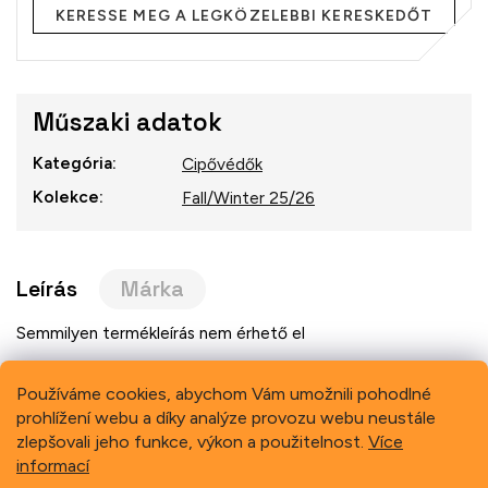
KERESSE MEG A LEGKÖZELEBBI KERESKEDŐT
Műszaki adatok
Kategória
:
Cipővédők
Kolekce
:
Fall/Winter 25/26
Leírás
Márka
Semmilyen termékleírás nem érhető el
Používáme cookies, abychom Vám umožnili pohodlné
prohlížení webu a díky analýze provozu webu neustále
Previous
Next
zlepšovali jeho funkce, výkon a použitelnost.
Více
informací