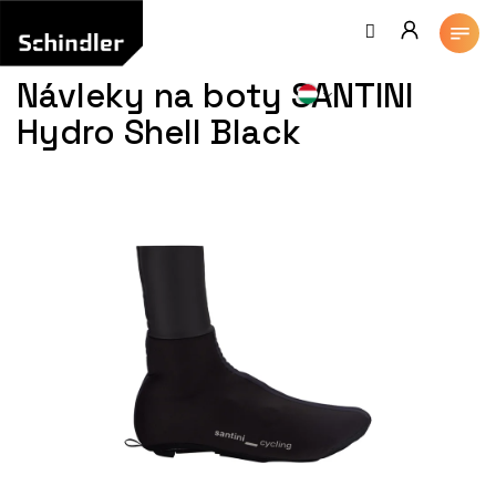
Ugrás
a
fő
tartalomhoz
Návleky na boty SANTINI
Hydro Shell Black