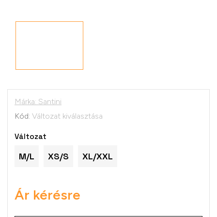
Márka:
Santini
Kód:
Változat kiválasztása
Változat
M/L
XS/S
XL/XXL
Ár kérésre
Egységár: