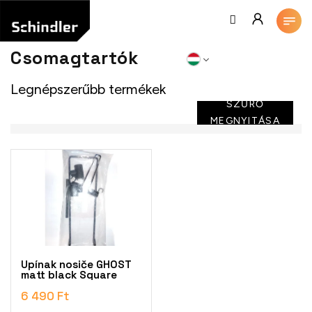
Ugrás
a
fő
tartalomhoz
Csomagtartók
Legnépszerűbb termékek
SZŰRŐ
MEGNYITÁSA
T
e
r
m
é
k
e
k
Upínak nosiče GHOST
l
matt black Square
i
6 490 Ft
s