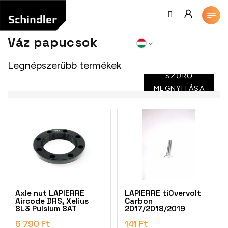
Ugrás
a
fő
tartalomhoz
Váz papucsok
Legnépszerűbb termékek
SZŰRŐ
MEGNYITÁSA
T
e
r
m
é
k
e
k
Axle nut LAPIERRE
LAPIERRE tiOvervolt
l
Aircode DRS, Xelius
Carbon
SL3 Pulsium SAT
2017/2018/2019
i
s
6 790 Ft
141 Ft