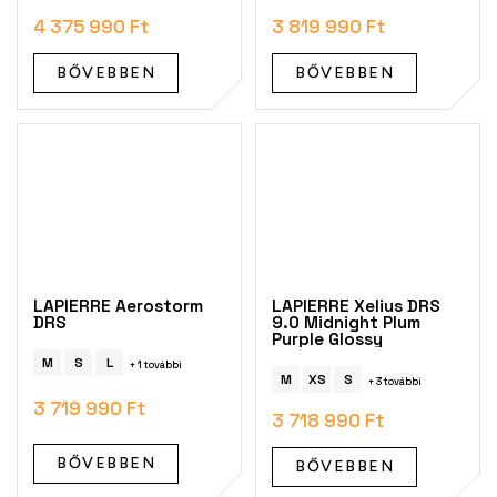
4 375 990 Ft
3 819 990 Ft
BŐVEBBEN
BŐVEBBEN
LAPIERRE Aerostorm
LAPIERRE Xelius DRS
DRS
9.0 Midnight Plum
Purple Glossy
M
S
L
+ 1 további
M
XS
S
+ 3 további
3 719 990 Ft
3 718 990 Ft
BŐVEBBEN
BŐVEBBEN