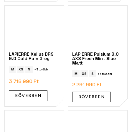
LAPIERRE Xelius DRS
LAPIERRE Pulsium 8.0
9.0 Cold Rain Grey
AXS Fresh Mint Blue
Matt
M
XS
S
+ 3 további
M
XS
S
+ 3 további
3 718 990 Ft
2 291 990 Ft
BŐVEBBEN
BŐVEBBEN