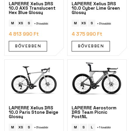
k
LAPIERRE Xelius DRS
LAPIERRE Xelius DRS
l
10.0 AXS Translucent
10.0 Cyber Lime Green
Hex Blue Glossy
Glossy
i
s
M
XS
S
M
XS
S
+ 3 további
+ 3 további
t
á
4 813 990 Ft
4 375 990 Ft
j
a
BŐVEBBEN
BŐVEBBEN
LAPIERRE Xelius DRS
LAPIERRE Aerostorm
10.0 Paris Stone Beige
DRS Team Picnic
Glossy
PostNL
M
XS
S
M
S
L
+ 3 további
+ 1 további