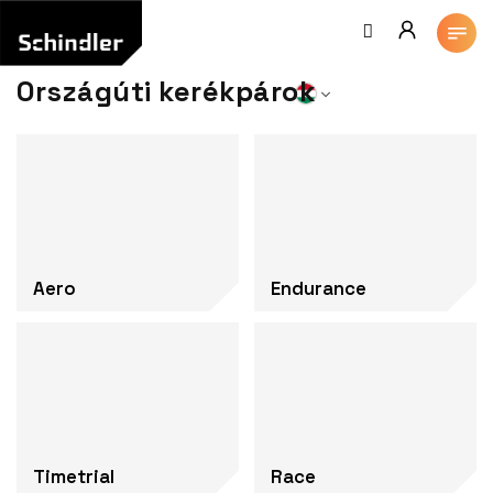
Ugrás
a
fő
tartalomhoz
Országúti kerékpárok
Aero
Endurance
Timetrial
Race