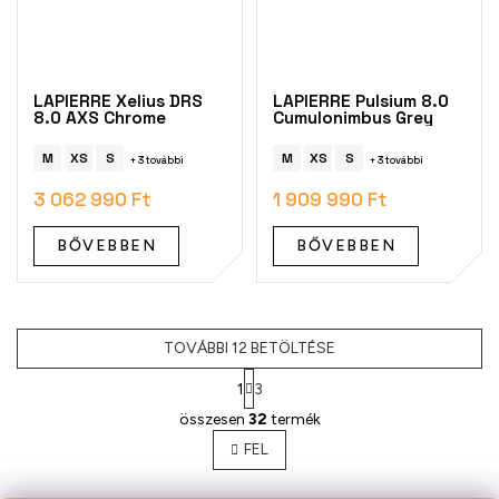
LAPIERRE Xelius DRS
LAPIERRE Pulsium 8.0
8.0 AXS Chrome
Cumulonimbus Grey
M
XS
S
M
XS
S
+ 3 további
+ 3 további
3 062 990 Ft
1 909 990 Ft
BŐVEBBEN
BŐVEBBEN
TOVÁBBI 12 BETÖLTÉSE
1
3
L
összesen
32
termék
i
s
FEL
t
a