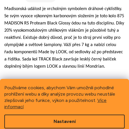
Madisonská událost je vrcholným symbolem dráhové cyklistiky.
Se svým vysoce výkonným karbonovým složením je toto kolo 875
MADISON RS Proteam Black Glossy ódou na tuto disciplínu. Díky
20% vysokomodulovým uhlíkovým vláknům je působivě tuhý a
reaktivní. Existuje dobrý důvod, proč je to stroj první volby pro
olympijské a světové šampiony. Váží přes 7 kg a nabízí celou
řadu komponentů Made by LOOK, od sedlovky až po představec
a řídítka. Sada kol TRACK Black završuje lesklý černý balíček
doplněný bílým logem LOOK a slavnou linií Mondrian.
Používáme cookies, abychom Vám umožnili pohodlné
prohlížení webu a díky analýze provozu webu neustále
Previous
Next
zlepšovali jeho funkce, výkon a použitelnost.
Více
informací
Z
Nastavení
á
p