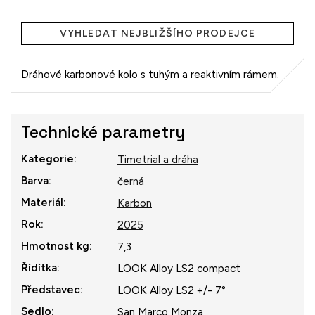
Měrná
cena:
VYHLEDAT NEJBLIŽŠÍHO PRODEJCE
Dráhové karbonové kolo s tuhým a reaktivním rámem.
Technické parametry
Kategorie
:
Timetrial a dráha
Barva
:
černá
Materiál
:
Karbon
Rok
:
2025
Hmotnost kg
:
7,3
Řídítka
:
LOOK Alloy LS2 compact
Představec
:
LOOK Alloy LS2 +/- 7°
Sedlo
:
San Marco Monza