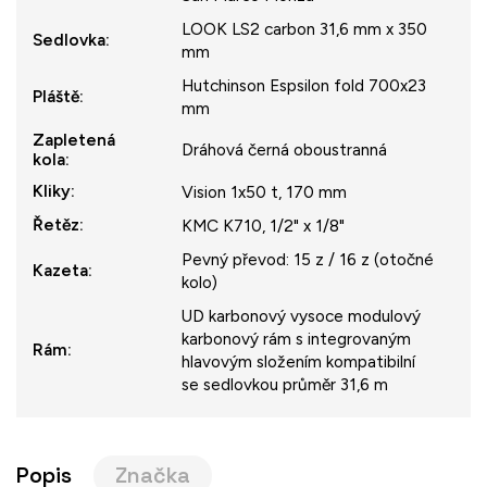
LOOK LS2 carbon 31,6 mm x 350
Sedlovka
:
mm
Hutchinson Espsilon fold 700x23
Pláště
:
mm
Zapletená
Dráhová černá oboustranná
kola
:
Kliky
:
Vision 1x50 t, 170 mm
Řetěz
:
KMC K710, 1/2" x 1/8"
Pevný převod: 15 z / 16 z (otočné
Kazeta
:
kolo)
UD karbonový vysoce modulový
karbonový rám s integrovaným
Rám
:
hlavovým složením kompatibilní
se sedlovkou průměr 31,6 m
Popis
Značka