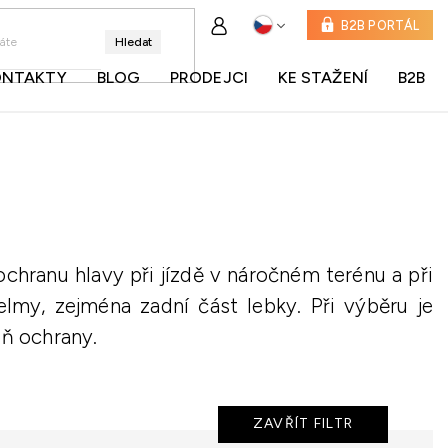
B2B PORTÁL
Hledat
ONTAKTY
BLOG
PRODEJCI
KE STAŽENÍ
B2B
chranu hlavy při jízdě v náročném terénu a při
lmy, zejména zadní část lebky. Při výběru je
eň ochrany.
ZAVŘÍT FILTR