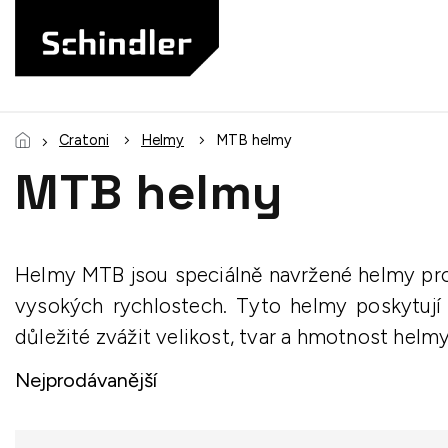
Přejít
na
obsah
Cratoni
Helmy
MTB helmy
MTB helmy
Helmy MTB jsou speciálně navržené helmy pro j
vysokých rychlostech. Tyto helmy poskytují 
důležité zvážit velikost, tvar a hmotnost helmy
Nejprodávanější