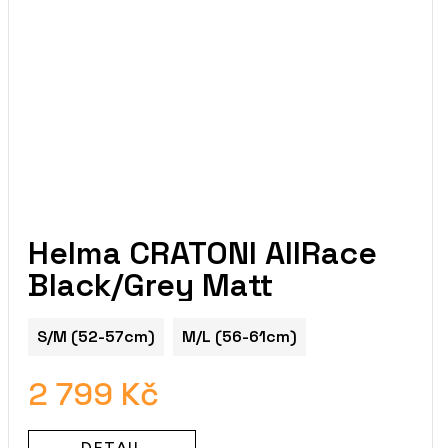
Helma CRATONI AllRace
Black/Grey Matt
m)
S/M (52-57cm)
M/L (56-61cm)
2 799 Kč
DETAIL