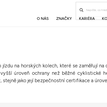
O NÁS
ZNAČKY
KARIÉRA
K
ízdu na horských kolech, které se zaměřují na o
vyšší úroveň ochrany než běžné cyklistické he
, stejně jako její bezpečnostní certifikace a úrov