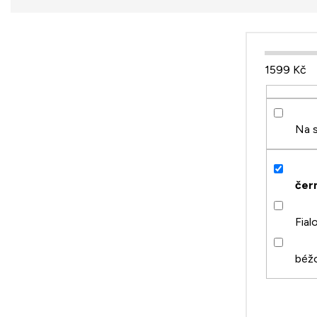
1599
Kč
Na s
čer
Fial
béž
2