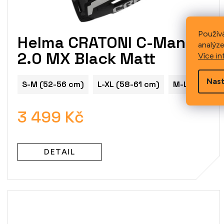
Použív
Helma CRATONI C-Maniac
analýze
2.0 MX Black Matt
Více in
Nast
S-M (52-56 cm)
L-XL (58-61 cm)
M-L (54-58 
3 499 Kč
DETAIL