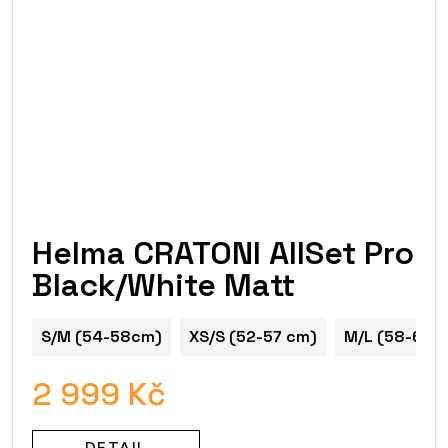
Helma CRATONI AllSet Pro
Black/White Matt
S/M (54-58cm)
XS/S (52-57 cm)
M/L (58-61 c
2 999 Kč
DETAIL