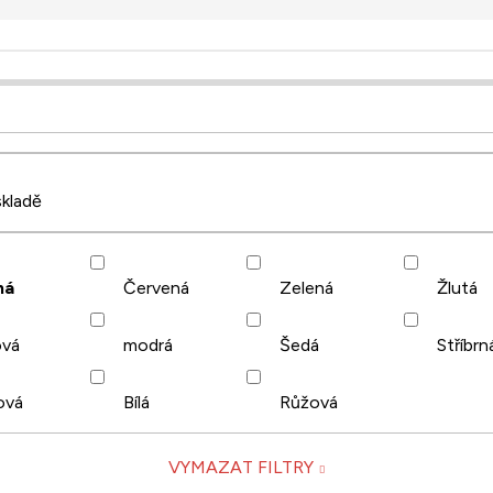
kladě
ná
Červená
Zelená
Žlutá
ová
modrá
Šedá
Stříbrn
ová
Bílá
Růžová
VYMAZAT FILTRY
023
2021
2022
2025