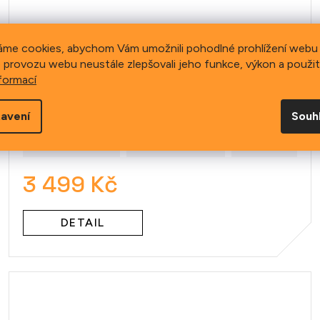
áme cookies, abychom Vám umožnili pohodlné prohlížení webu 
Helma CRATONI C-Maniac
 provozu webu neustále zlepšovali jeho funkce, výkon a použit
2.0 MX Black/Lime/White
formací
Matt
avení
Souh
cm)
M/L (56-59cm)
S/M (53-56cm)
L/XL (59-62cm
3 499 Kč
DETAIL