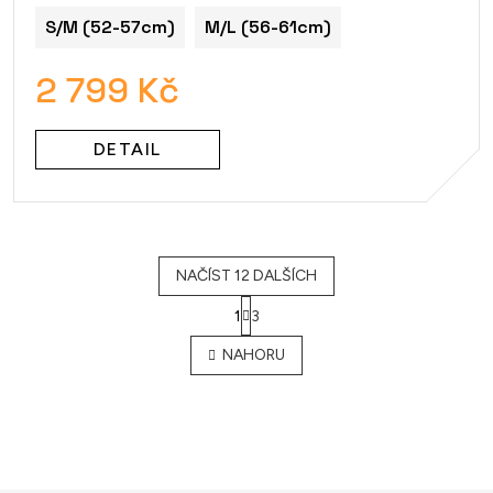
S/M (52-57cm)
M/L (56-61cm)
2 799 Kč
DETAIL
NAČÍST 12 DALŠÍCH
1
3
O
v
NAHORU
l
á
d
a
c
í
p