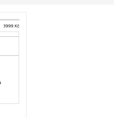
3999
Kč
á