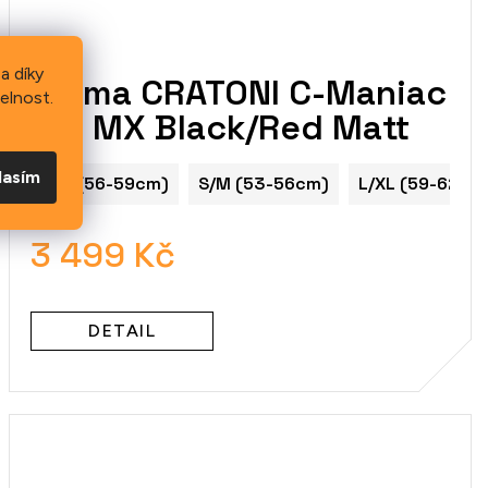
a díky
Helma CRATONI C-Maniac
elnost.
2.0 MX Black/Red Matt
lasím
M/L (56-59cm)
S/M (53-56cm)
L/XL (59-62cm
)
3 499 Kč
DETAIL