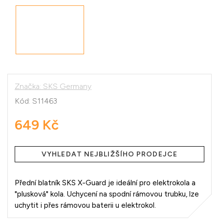
Značka:
SKS Germany
Kód:
S11463
649 Kč
Měrná
cena:
VYHLEDAT NEJBLIŽŠÍHO PRODEJCE
Přední blatník SKS X-Guard je ideální pro elektrokola a
"plusková" kola. Uchycení na spodní rámovou trubku, lze
uchytit i přes rámovou baterii u elektrokol.