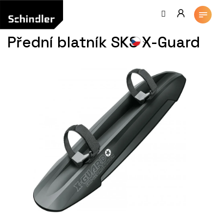
Přejít
na
obsah
Přední blatník SKS X-Guard