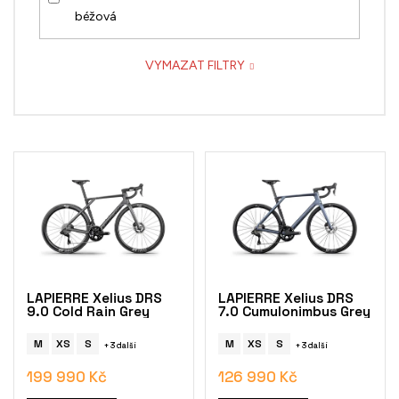
béžová
VYMAZAT FILTRY
Karbon
2x12
2024
2025
V
2026
ý
p
i
s
p
r
o
LAPIERRE Xelius DRS
LAPIERRE Xelius DRS
d
9.0 Cold Rain Grey
7.0 Cumulonimbus Grey
u
k
M
XS
S
M
XS
S
+ 3 další
+ 3 další
t
199 990 Kč
126 990 Kč
ů