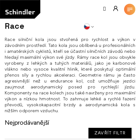
Přejít
na
obsah
Race
Race silniční kola jsou stvořená pro rychlost a výkon v
závodním prostředí. Tato kola jsou oblíbená u profesionálních
i amatérských cyklistů, kteří se účastní silničních závodů nebo
hledají maximální výkon své jízdy. Rámy race kol jsou obvykle
vyrobeny z lehkých a tuhých materiálů, jako je karbonové
vlákno nebo vysoce kvalitní hliník, které poskytují optimální
přenos síly a rychlou akceleraci. Geometrie rámu je často
agresivnější než u endurance kol, což umožňuje jezdci
zaujmout aerodynamický posed pro rychlejší jízdu.
Komponenty na race kolech jsou také navrženy pro maximální
výkon a nízkou hmotnost. To zahrnuje lehké a rychlé řazení
převodů, vysokokapacitní brzdy a aerodynamická kola s
nižším odporem vzduchu.
Nejprodávanější
ZAVŘÍT FILTR