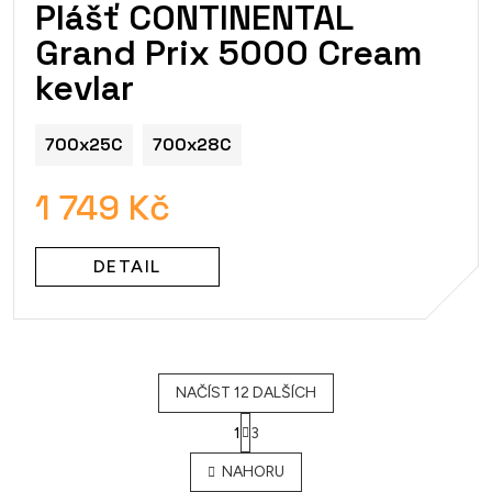
Plášť CONTINENTAL
Grand Prix 5000 Cream
kevlar
700x25C
700x28C
1 749 Kč
DETAIL
NAČÍST 12 DALŠÍCH
1
3
O
v
NAHORU
l