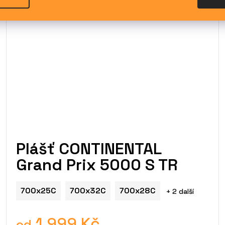
Plášť CONTINENTAL
Grand Prix 5000 S TR
700x25C
700x32C
700x28C
+ 2 další
1 999 Kč
od