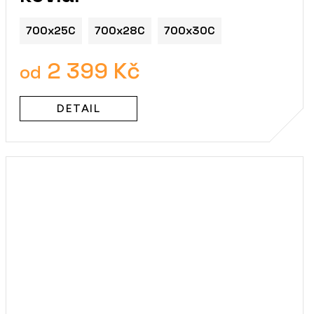
700x25C
700x28C
700x30C
2 399 Kč
od
DETAIL