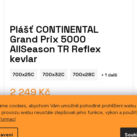
Plášť CONTINENTAL
Grand Prix 5000
AllSeason TR Reflex
kevlar
700x25C
700x32C
700x28C
+ 1 další
2 249 Kč
áme cookies, abychom Vám umožnili pohodlné prohlížení webu 
DETAIL
 provozu webu neustále zlepšovali jeho funkce, výkon a použit
formací
avení
Souh