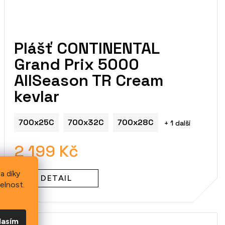
Plášť CONTINENTAL
Grand Prix 5000
AllSeason TR Cream
kevlar
700x25C
700x32C
700x28C
+ 1 další
2 199 Kč
a díky
DETAIL
elnost.
lasím