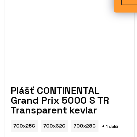
Plášť CONTINENTAL
Grand Prix 5000 S TR
Transparent kevlar
700x25C
700x32C
700x28C
+ 1 další