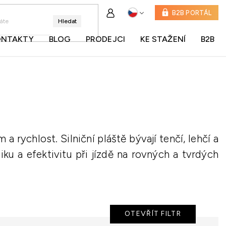
B2B PORTÁL
Hledat
ONTAKTY
BLOG
PRODEJCI
KE STAŽENÍ
B2B
 rychlost. Silniční pláště bývají tenčí, lehčí a
iku a efektivitu při jízdě na rovných a tvrdých
OTEVŘÍT FILTR