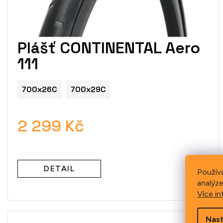
Plášť CONTINENTAL Aero
111
700x26C
700x29C
2 299 Kč
DETAIL
Použív
analýze
Více in
Nast