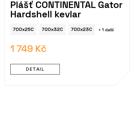
Plášť CONTINENTAL Gator
Hardshell kevlar
700x25C
700x32C
700x23C
+ 1 další
1 749 Kč
DETAIL