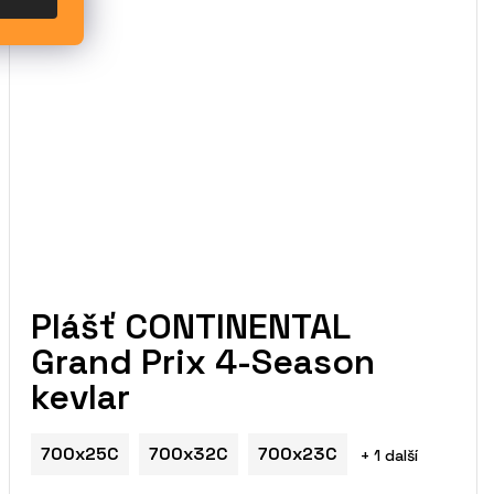
Plášť CONTINENTAL
Grand Prix 4-Season
kevlar
700x25C
700x32C
700x23C
+ 1 další