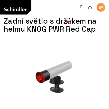
Přejít
na
obsah
Zadní světlo s držákem na
helmu KNOG PWR Red Cap