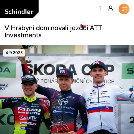
Přejít
na
obsah
V Hrabyni dominovali jezdci ATT
Investments
4.9.2023