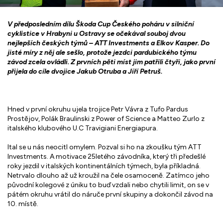
V předposledním dílu Škoda Cup Českého poháru v silniční
cyklistice v Hrabyni u Ostravy se očekával souboj dvou
nejlepších českých týmů – ATT Investments a Elkov Kasper. Do
jisté míry z něj ale sešlo, protože jezdci pardubického týmu
závod zcela ovládli. Z prvních pěti míst jim patřili čtyři, jako první
přijela do cíle dvojice Jakub Otruba a Jiří Petruš.
Hned v první okruhu ujela trojice Petr Vávra z Tufo Pardus
Prostějov, Polák Braulinski z Power of Science a Matteo Zurlo z
italského klubového U.C Travigiani Energiapura.
Ital se u nás neocitl omylem. Pozval si ho na zkoušku tým ATT
Investments. A motivace 25letého závodníka, který tři předešlé
roky jezdil v italských kontinentálních týmech, byla příkladná.
Netrvalo dlouho až už kroužil na čele osamoceně. Zatímco jeho
původní kolegové z úniku to buď vzdali nebo chytili limit, on se v
pátém okruhu vrátil do náruče první skupiny a dokončil závod na
10. místě.