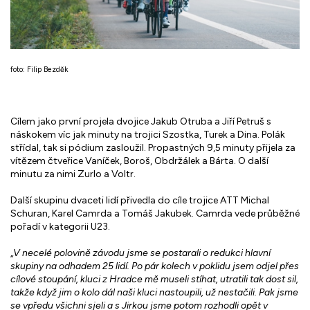
foto: Filip Bezděk
Cílem jako první projela dvojice Jakub Otruba a Jiří Petruš s
náskokem víc jak minuty na trojici Szostka, Turek a Dina. Polák
střídal, tak si pódium zasloužil. Propastných 9,5 minuty přijela za
vítězem čtveřice Vaníček, Boroš, Obdržálek a Bárta. O další
minutu za nimi Zurlo a Voltr.
Další skupinu dvaceti lidí přivedla do cíle trojice ATT Michal
Schuran, Karel Camrda a Tomáš Jakubek. Camrda vede průběžné
pořadí v kategorii U23.
„
V necelé polovině závodu jsme se postarali o redukci hlavní
skupiny na odhadem 25 lidí. Po pár kolech v poklidu jsem odjel přes
cílové stoupání, kluci z Hradce mě museli stíhat, utratili tak dost sil,
takže když jim o kolo dál naši kluci nastoupili, už nestačili. Pak jsme
se vpředu všichni sjeli a s Jirkou jsme potom rozhodli opět v