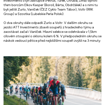
Investments čtyři zástupce (Petruš, Turek, Otruba, Dina) oproti
třem borcům Elkov Kasper (Boroš, Bárta, Obdržálek) a s nimi tu
byli ještě Zurlo, Vaníček (ČEZ Cyklo Team Tábor), Voltr (RRK
Group) a Szostka (Lubelskie Perla Polski).
O dva okruhy dále odpadli Zurlo a Voltr. V dalším okruhu se
jezdci ATT Investments zbavili soupeřů z hradeckého týmu a
zaostávat začal i Vaníček. Hlavní selekce se odehrávala v 1,5km
cílovém stoupání o sklonu kolem 6 %. V předposledním okruhu se
náskok vedoucí pětice před nejbližšími soupeři zvýšil na 3 minuty.