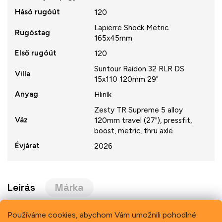
Hásó rugóút
120
Lapierre Shock Metric
Rugóstag
165x45mm
Első rugóút
120
Suntour Raidon 32 RLR DS
Villa
15x110 120mm 29"
Anyag
Hliník
Zesty TR Supreme 5 alloy
Váz
120mm travel (27"), pressfit,
boost, metric, thru axle
Évjárat
2026
Leírás
Márka
Používáme cookies, abychom Vám umožnili pohodlné