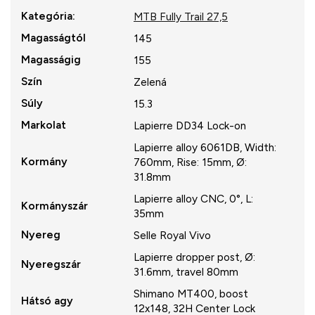
Kategória
:
MTB Fully Trail 27,5
Magasságtól
145
Magasságig
155
Szín
Zelená
Súly
15.3
Markolat
Lapierre DD34 Lock-on
Lapierre alloy 6061DB, Width:
Kormány
760mm, Rise: 15mm, Ø:
31.8mm
Lapierre alloy CNC, 0°, L:
Kormányszár
35mm
Nyereg
Selle Royal Vivo
Lapierre dropper post, Ø:
Nyeregszár
31.6mm, travel 80mm
Shimano MT400, boost
Hátsó agy
12x148, 32H Center Lock