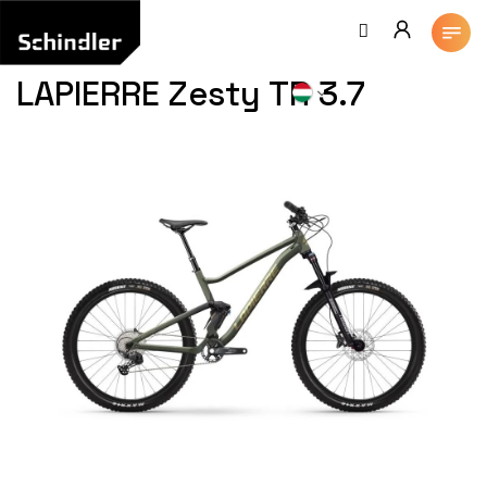
Ugrás
a
fő
tartalomhoz
LAPIERRE Zesty TR 3.7