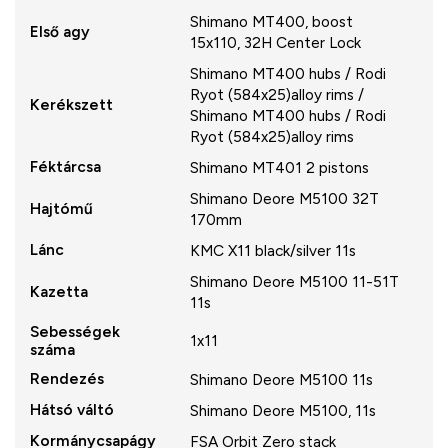
Shimano MT400, boost
Első agy
15x110, 32H Center Lock
Shimano MT400 hubs / Rodi
Ryot (584x25)alloy rims /
Kerékszett
Shimano MT400 hubs / Rodi
Ryot (584x25)alloy rims
Féktárcsa
Shimano MT401 2 pistons
Shimano Deore M5100 32T
Hajtómű
170mm
Lánc
KMC X11 black/silver 11s
Shimano Deore M5100 11-51T
Kazetta
11s
Sebességek
1x11
száma
Rendezés
Shimano Deore M5100 11s
Hátsó váltó
Shimano Deore M5100, 11s
Kormánycsapágy
FSA Orbit Zero stack