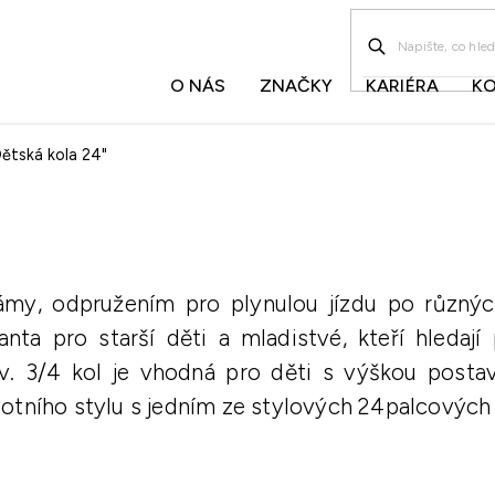
O NÁS
ZNAČKY
KARIÉRA
K
ětská kola 24"
ámy, odpružením pro plynulou jízdu po různý
anta pro starší děti a mladistvé, kteří hleda
zv. 3/4 kol je vhodná pro děti s výškou post
votního stylu s jedním ze stylových 24palcových 