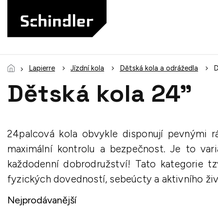
Přejít
na
obsah
Lapierre
Jízdní kola
Dětská kola a odrážedla
D
Dětská kola 24"
24palcová kola obvykle disponují pevnými r
maximální kontrolu a bezpečnost. Je to vari
každodenní dobrodružství! Tato kategorie t
fyzických dovedností, sebeúcty a aktivního ži
Nejprodávanější