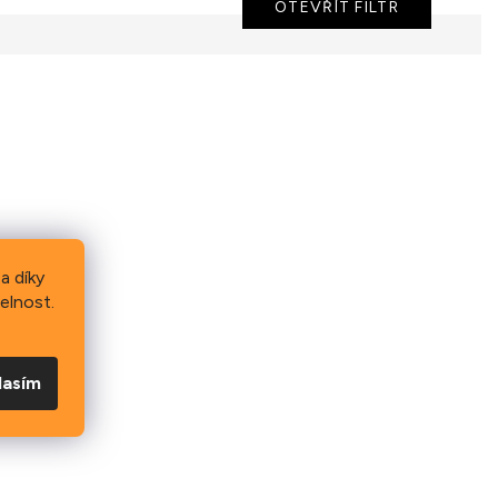
OTEVŘÍT FILTR
a díky
elnost.
lasím