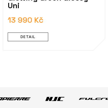
Uni
13 990 Kč
DETAIL
O
v
l
á
d
a
c
í
p
r