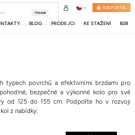
B2B PORTÁL
Hledat
ONTAKTY
BLOG
PRODEJCI
KE STAŽENÍ
B2B
ch typech povrchů a efektivními brzdami pro
jí pohodlné, bezpečné a výkonné kolo pro své
avy od 125 do 155 cm. Podpořte ho v rozvoji
kol z nabídky.