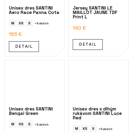
Unisex dres SANTINI
Jersey SANTINI LE
Aero Race Panna Cota
MAILLOT JAUNE TDF
Print L
M
XS
S
+ 6 ďalších
140 €
165 €
DETAIL
DETAIL
Unisex dres SANTINI
Unisex dres s dlhým
Bengal Green
rukávom SANTINI Luce
Red
M
XS
S
+ 5 ďalších
M
XS
S
+ 5 ďalších