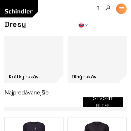
Prejsť
na
obsah
Dresy
Krátky rukáv
Dlhý rukáv
Najpredávanejšie
OTVORIŤ
FILTER
V
ý
p