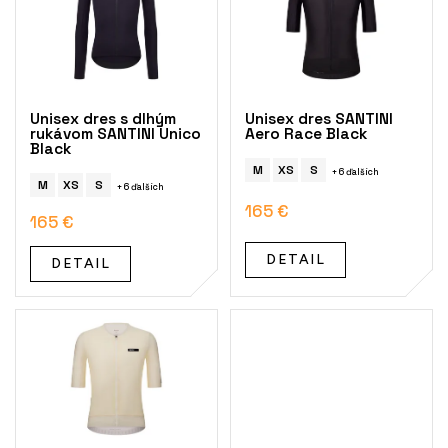
i
s
p
r
o
Unisex dres s dlhým
Unisex dres SANTINI
d
rukávom SANTINI Unico
Aero Race Black
Black
u
k
M
XS
S
+ 6 ďalších
M
XS
S
+ 6 ďalších
t
165 €
o
165 €
v
DETAIL
DETAIL