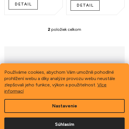
t
DETAIL
DETAIL
o
v
2
položiek celkom
O
v
l
á
d
a
c
i
Previous
Next
Používáme cookies, abychom Vám umožnili pohodlné
e
prohlížení webu a díky analýze provozu webu neustále
p
zlepšovali jeho funkce, výkon a použitelnost.
Více
r
informací
v
k
Z
y
Nastavenie
á
v
p
ý
Copyright 2026
Schindler, spol. s r.o.
. Všetky práva
p
ä
vyhradené.
i
Súhlasím
t