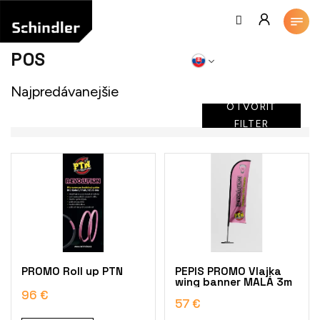
Prejsť
na
obsah
POS
Najpredávanejšie
OTVORIŤ
FILTER
V
ý
p
i
s
p
r
o
PROMO Roll up PTN
PEPIS PROMO Vlajka
d
wing banner MALÁ 3m
u
96 €
57 €
k