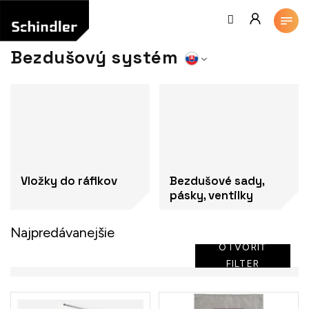
Prejsť
na
obsah
Bezdušový systém
Vložky do ráfikov
Bezdušové sady,
pásky, ventilky
Najpredávanejšie
OTVORIŤ
FILTER
V
ý