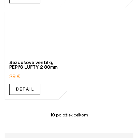
Bezdušové ventilky
PEPI'S LUFTY 2 80mm
29 €
DETAIL
10
položiek celkom
O
v
l
á