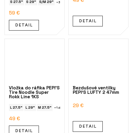
S 27.5"
S 29"
S/M 29"
+ 3 ďalší
59 €
DETAIL
DETAIL
Vložka do ráfika PEPI'S
Bezdušové ventilky
Tire Noodle Super
PEPI‘S LUFTY 2 47mm
Rokk Line 1KS
29 €
L 27.5"
L 29"
M 27.5"
+ 1 ďalší
49 €
DETAIL
DETAIL