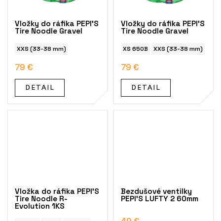
Vložky do ráfika PEPI'S
Vložky do ráfika PEPI'S
Tire Noodle Gravel
Tire Noodle Gravel
XXS (33-38 mm)
XS 650B
XXS (33-38 mm)
XS 
79 €
79 €
DETAIL
DETAIL
Vložka do ráfika PEPI'S
Bezdušové ventilky
Tire Noodle R-
PEPI'S LUFTY 2 60mm
Evolution 1KS
49 €