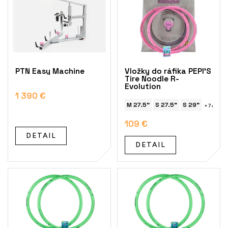
p
i
s
p
r
o
PTN Easy Machine
Vložky do ráfika PEPI'S
d
Tire Noodle R-
Evolution
u
1 390 €
k
M 27.5"
S 27.5"
S 29"
+ 7 ďalšíc
t
o
109 €
v
DETAIL
DETAIL