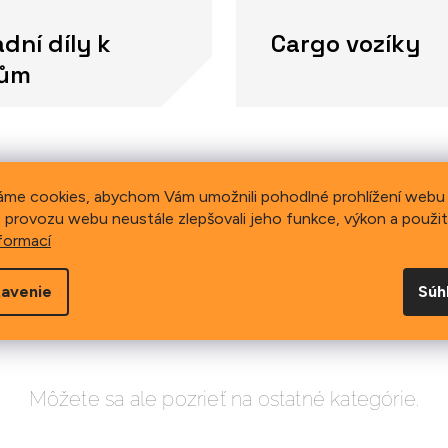
dní díly k
Cargo vozíky
kům
áme cookies, abychom Vám umožnili pohodlné prohlížení webu 
Produkty ešte len pripravujeme.
 provozu webu neustále zlepšovali jeho funkce, výkon a použit
formací
avenie
Súh
Môžete sa ale pozrieť na ostatné kategórie.