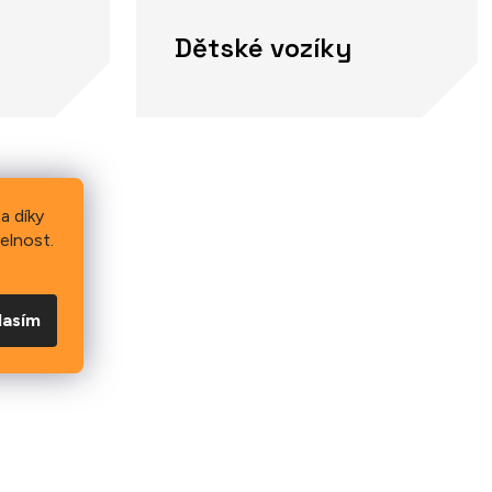
Dětské vozíky
a díky
elnost.
lasím