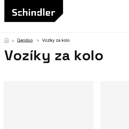
Prejsť
na
obsah
Qeridoo
Vozíky za kolo
Vozíky za kolo