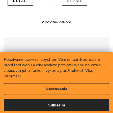
DETAIL
DETAIL
t
o
v
2
položiek celkom
O
v
l
á
d
a
c
i
Previous
Next
Používáme cookies, abychom Vám umožnili pohodlné
e
prohlížení webu a díky analýze provozu webu neustále
p
zlepšovali jeho funkce, výkon a použitelnost.
Více
r
informací
v
k
Z
y
Nastavenie
á
v
p
ý
Copyright 2026
Schindler, spol. s r.o.
. Všetky práva
p
ä
vyhradené.
i
Súhlasím
t
s
i