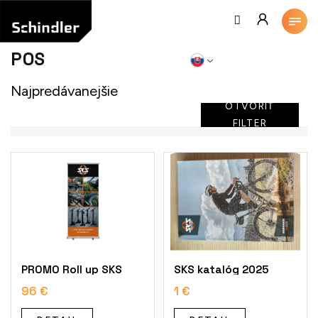
Prejsť
na
obsah
POS
Najpredávanejšie
OTVORIŤ
FILTER
V
ý
p
i
s
p
r
o
PROMO Roll up SKS
SKS katalóg 2025
d
96 €
1 €
u
k