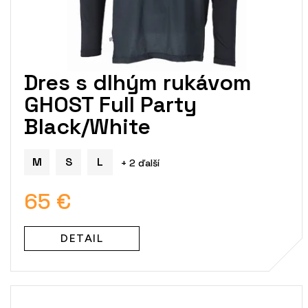
k
t
o
v
Dres s dlhým rukávom
GHOST Full Party
Black/White
M
S
L
+ 2 ďalší
65 €
DETAIL