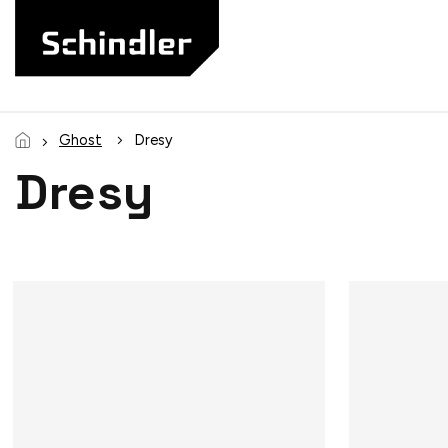
Prejsť
na
obsah
Ghost
Dresy
Dresy