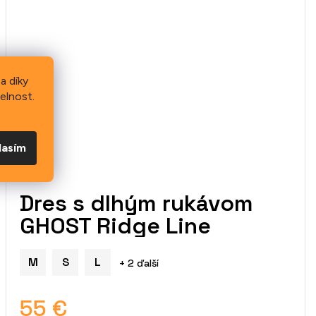
a díky
elnost.
lasím
Dres s dlhým rukávom
GHOST Ridge Line
M
S
L
+ 2 ďalší
55 €