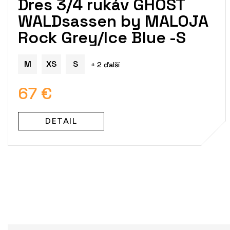
Dres 3/4 rukáv GHOST
WALDsassen by MALOJA
Rock Grey/Ice Blue -S
M
XS
S
+ 2 ďalší
67 €
DETAIL