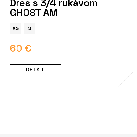
Dres s 3/4 rukávom
GHOST AM
XS
S
60 €
DETAIL
O
v
l
á
d
a