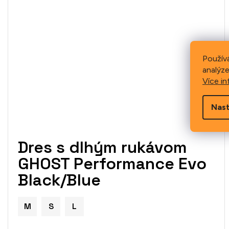
Použív
analýze
Více in
Nast
Dres s dlhým rukávom
GHOST Performance Evo
Black/Blue
M
S
L