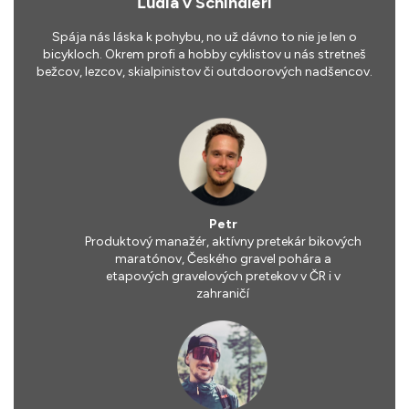
Ľudia v Schindleri
Spája nás láska k pohybu, no už dávno to nie je len o
bicykloch. Okrem profi a hobby cyklistov u nás stretneš
bežcov, lezcov, skialpinistov či outdoorových nadšencov.
Petr
Produktový manažér, aktívny pretekár bikových
maratónov, Českého gravel pohára a
etapových gravelových pretekov v ČR i v
zahraničí