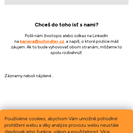
Chceš do toho ísť s nami?
Pošli nám životopis alebo odkaz na LinkedIn
na
kariera@schindler.cz
a napíš, o ktoré pozície máš
záujem.
Ak to bude vyhovovať obom stranám, môžeme to
spolu rozbehnúť.
Záznamy neboli nájdené...
Používáme cookies, abychom Vám umožnili pohodlné
prohlížení webu a díky analýze provozu webu neustále
Previous
Next
zlepšovali jeho funkce, výkon a použitelnost.
Více