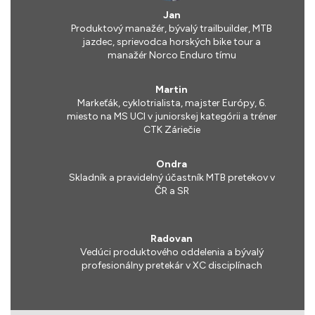
Jan
Produktový manažér, bývalý trailbuilder, MTB
jazdec, sprievodca horských bike tour a
manažér Norco Enduro tímu
Martin
Markeťák, cyklotrialista, majster Európy, 6.
miesto na MS UCI v juniorskej kategórii a tréner
CTK Záriečie
Ondra
Skladník a pravidelný účastník MTB pretekov v
ČR a SR
Radovan
Vedúci produktového oddelenia a bývalý
profesionálny pretekár v XC disciplínach