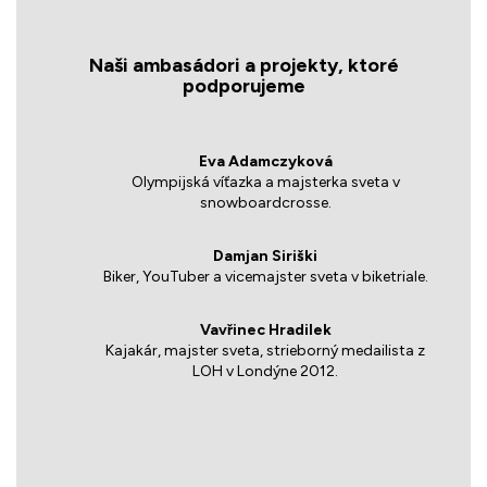
Naši ambasádori a projekty, ktoré
podporujeme
Eva Adamczyková
Olympijská víťazka a majsterka sveta v
snowboardcrosse.
Damjan Siriški
Biker, YouTuber a vicemajster sveta v biketriale.
Vavřinec Hradilek
Kajakár, majster sveta, strieborný medailista z
LOH v Londýne 2012.