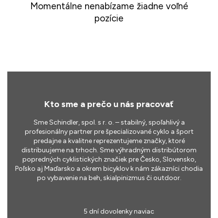
Momentálne nenabízame žiadne voľné
pozície
Kto sme a prečo u nás pracovať
Sme Schindler, spol. s r. o. – stabilný, spoľahlivý a
profesionálny partner pre špecializované cyklo a šport
predajne a kvalitne reprezentujeme značky, ktoré
distribuujeme na trhoch. Sme výhradným distribútorom
popredných cyklistických značiek pre Česko, Slovensko,
Poľsko aj Maďarsko a okrem bicyklov k nám zákazníci chodia
po vybavenie na beh, skialpinizmus či outdoor.
5 dní dovolenky naviac