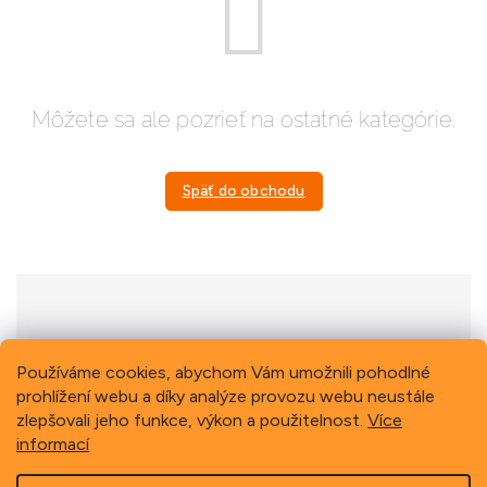
Môžete sa ale pozrieť na ostatné kategórie.
Späť do obchodu
Previous
Next
Používáme cookies, abychom Vám umožnili pohodlné
prohlížení webu a díky analýze provozu webu neustále
zlepšovali jeho funkce, výkon a použitelnost.
Více
informací
Z