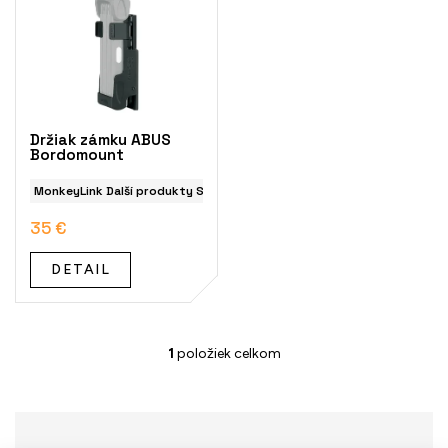
p
i
s
p
r
o
Držiak zámku ABUS
d
Bordomount
u
k
MonkeyLink Další produkty SKS Abus Bordomount
t
35 €
o
v
DETAIL
1
položiek celkom
O
v
l
á
d