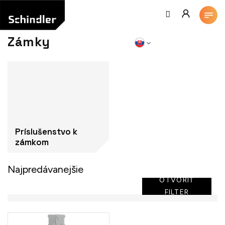
Prejsť
na
obsah
Zámky
Príslušenstvo k
zámkom
Najpredávanejšie
OTVORIŤ
FILTER
V
ý