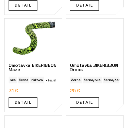
t
DETAIL
DETAIL
o
v
Omotávka BIKERIBBON
Omotávka BIKERIBBON
Maze
Drops
bílá
černá
růžová
černá
černá/bílá
černá/červená
+ 1 ďalší
31 €
25 €
DETAIL
DETAIL