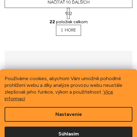
NAČÍTAŤ 10 ĎALŠÍCH
1
2
O
22
položiek celkom
v
l
HORE
á
d
a
c
i
e
p
Previous
Next
r
Používáme cookies, abychom Vám umožnili pohodlné
v
prohlížení webu a díky analýze provozu webu neustále
k
zlepšovali jeho funkce, výkon a použitelnost.
Více
y
informací
v
ý
Z
p
Nastavenie
á
i
p
s
Copyright 2026
Schindler, spol. s r.o.
. Všetky práva
ä
u
vyhradené.
Súhlasím
t