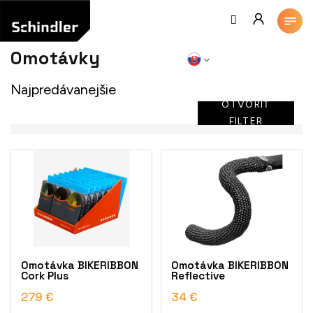
Prejsť
na
obsah
Omotávky
Najpredávanejšie
OTVORIŤ
FILTER
V
ý
p
i
s
p
r
o
Omotávka BIKERIBBON
Omotávka BIKERIBBON
d
Cork Plus
Reflective
u
279 €
34 €
k