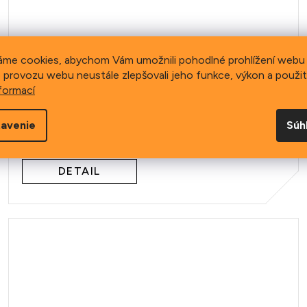
Pumpa SKS
áme cookies, abychom Vám umožnili pohodlné prohlížení webu 
Rennkompressor NXT
 provozu webu neustále zlepšovali jeho funkce, výkon a použit
formací
Digi
avenie
Súh
120 €
DETAIL