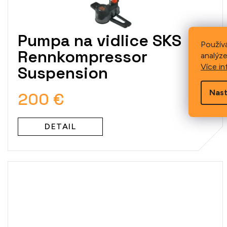
Pumpa na vidlice SKS
Použív
Rennkompressor
analýze
Více in
Suspension
Nast
200 €
DETAIL