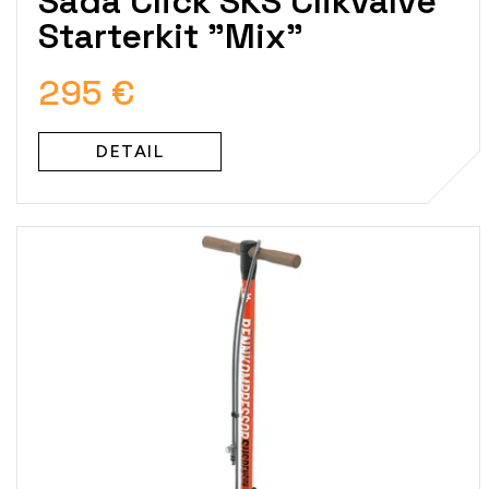
Sada Click SKS Clikvalve
Starterkit "Mix"
295 €
DETAIL