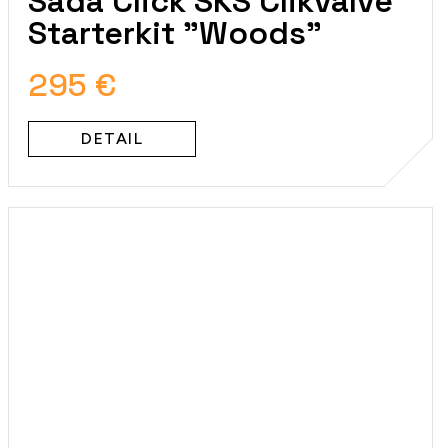
Sada Click SKS Clikvalve
Starterkit "Woods"
295 €
DETAIL