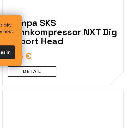
Pumpa SKS
a díky
Rennkompressor NXT Dig
elnost.
Airport Head
lasím
125 €
DETAIL