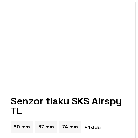
Senzor tlaku SKS Airspy
TL
60 mm
67 mm
74 mm
+ 1 ďalší