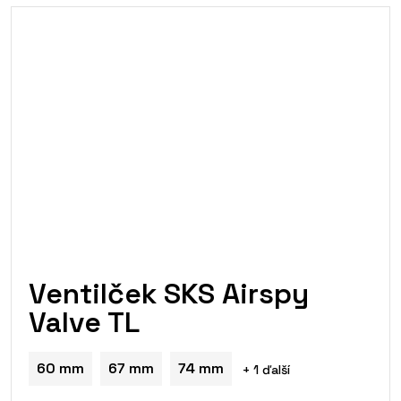
Ventilček SKS Airspy
Valve TL
60 mm
67 mm
74 mm
+ 1 ďalší