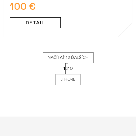
100 €
DETAIL
NAČÍTAŤ 12 ĎALŠÍCH
1
10
O
v
HORE
l
á
d
a
c
i
e
p
r
v