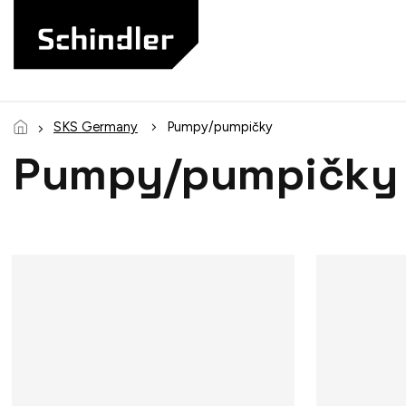
Prejsť
na
obsah
SKS Germany
Pumpy/pumpičky
Pumpy/pumpičky