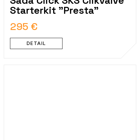
Sada Click SKS Clikvalve
Starterkit "Presta"
295 €
DETAIL