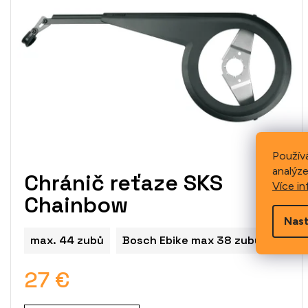
i
s
p
r
o
d
u
k
t
o
Použív
v
analýze
Chránič reťaze SKS
Více in
Chainbow
Nast
max. 44 zubů
Bosch Ebike max 38 zubů
max.
27 €