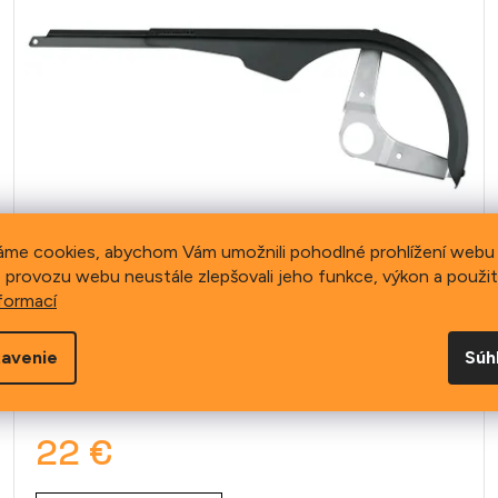
áme cookies, abychom Vám umožnili pohodlné prohlížení webu 
 provozu webu neustále zlepšovali jeho funkce, výkon a použit
Chránič reťaze SKS
formací
Chainblade
avenie
Súh
 38 zubů
38
44
48
+ 1 ďalší
22 €