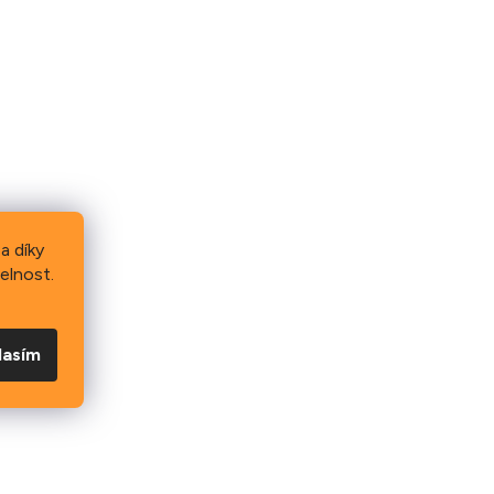
a díky
elnost.
lasím