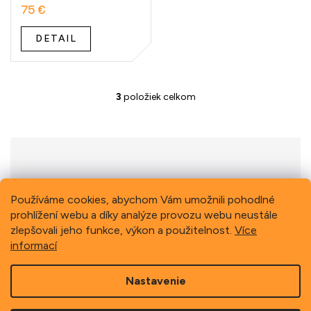
75 €
DETAIL
3
položiek celkom
O
v
l
á
d
a
c
i
Previous
Next
Používáme cookies, abychom Vám umožnili pohodlné
e
prohlížení webu a díky analýze provozu webu neustále
p
zlepšovali jeho funkce, výkon a použitelnost.
Více
r
informací
v
k
Z
y
Nastavenie
á
v
p
ý
Copyright 2026
Schindler, spol. s r.o.
. Všetky práva