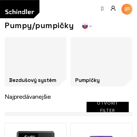
Prejsť
na
obsah
Pumpy/pumpičky
Bezdušový systém
Pumpičky
Najpredávanejšie
OTVORIŤ
FILTER
V
ý
p