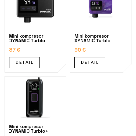
i
s
p
r
o
Mini kompresor
Mini kompresor
d
DYNAMIC Turblo
DYNAMIC Turblo
u
87 €
90 €
k
t
DETAIL
DETAIL
o
v
Mini kompresor
DYNAMIC Turblo+