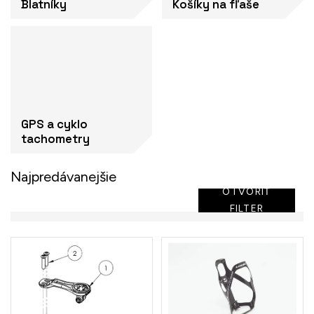
Blatníky
Košíky na fľaše
GPS a cyklo
tachometry
Najpredávanejšie
OTVORIŤ
FILTER
V
ý
p
i
s
p