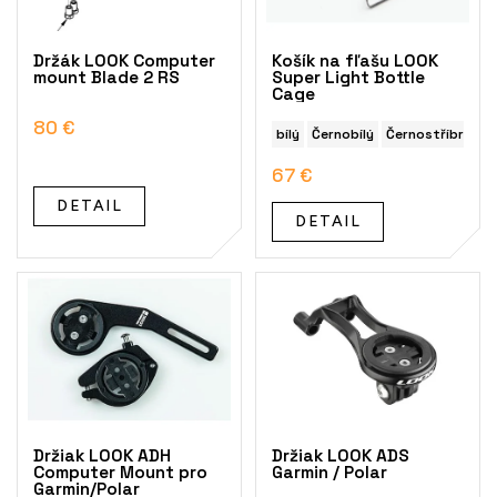
r
o
Držák LOOK Computer
Košík na fľašu LOOK
d
mount Blade 2 RS
Super Light Bottle
Cage
u
k
80 €
bílý
Černobílý
Černostříbrný
t
o
67 €
v
DETAIL
DETAIL
Držiak LOOK ADH
Držiak LOOK ADS
Computer Mount pro
Garmin / Polar
Garmin/Polar