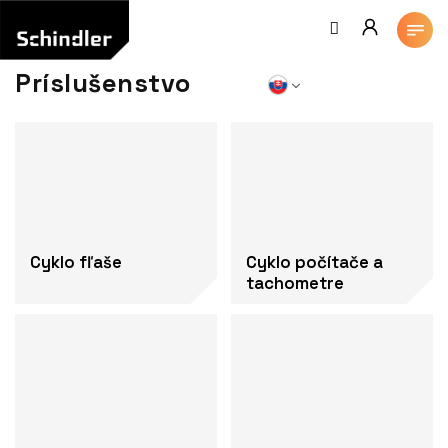
Prejsť
na
obsah
Príslušenstvo
Cyklo fľaše
Cyklo počítače a
tachometre