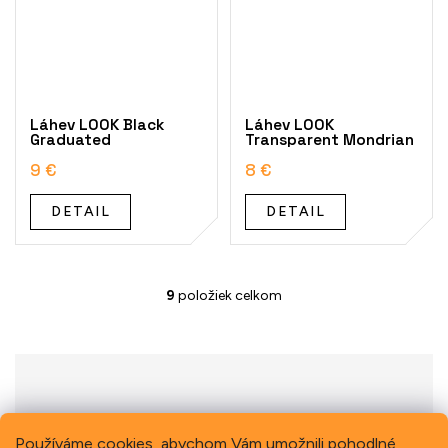
Láhev LOOK Black
Láhev LOOK
Graduated
Transparent Mondrian
9 €
8 €
DETAIL
DETAIL
9
položiek celkom
O
v
l
á
d
a
c
i
Previous
Next
Používáme cookies, abychom Vám umožnili pohodlné