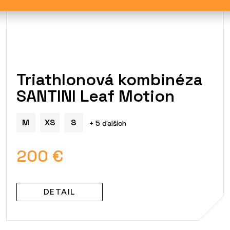
Triathlonová kombinéza
SANTINI Leaf Motion
M
XS
S
+ 5 ďalších
200 €
DETAIL