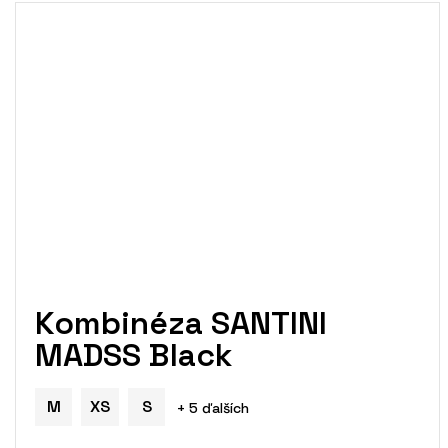
Kombinéza SANTINI
MADSS Black
M
XS
S
+ 5 ďalších