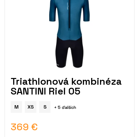
i
s
p
r
o
d
u
k
t
o
v
Triathlonová kombinéza
SANTINI Riel 05
M
XS
S
+ 5 ďalších
369 €