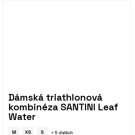
Dámská triathlonová
kombinéza SANTINI Leaf
Water
M
XS
S
+ 5 ďalších