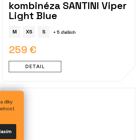
kombinéza SANTINI Viper
Light Blue
M
XS
S
+ 5 ďalších
259 €
DETAIL
a díky
elnost.
lasím