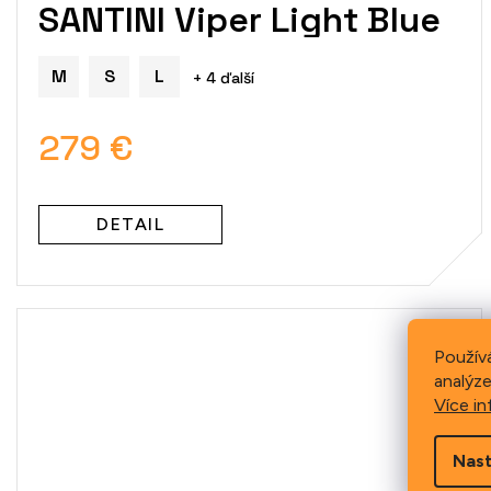
SANTINI Viper Light Blue
M
S
L
+ 4 ďalší
279 €
DETAIL
Použív
analýze
Více in
Nast