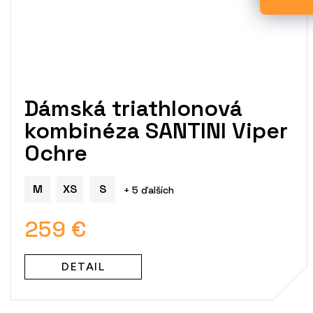
Dámská triathlonová
kombinéza SANTINI Viper
Ochre
M
XS
S
+ 5 ďalších
259 €
DETAIL