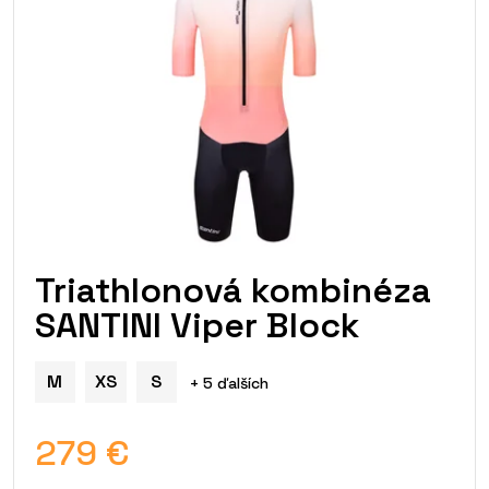
Triathlonová kombinéza
SANTINI Viper Block
M
XS
S
+ 5 ďalších
279 €