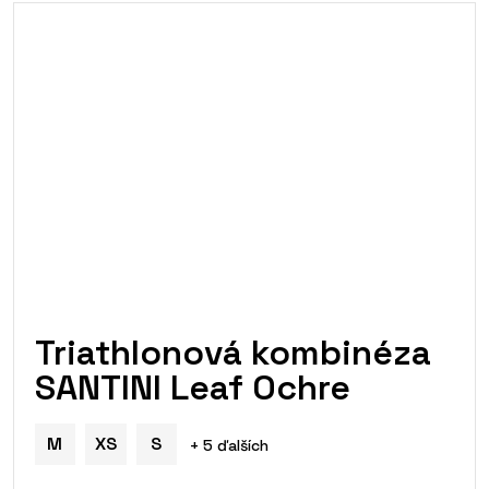
Triathlonová kombinéza
SANTINI Leaf Ochre
M
XS
S
+ 5 ďalších