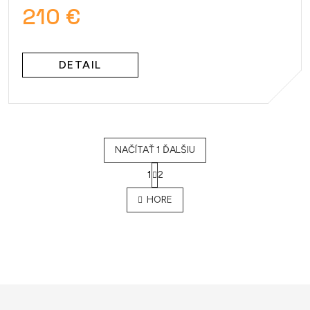
210 €
DETAIL
NAČÍTAŤ 1 ĎALŠIU
1
2
O
v
HORE
l
á
d
a
c
i
e
p