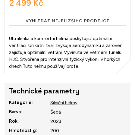
2 499 Kč
Měrná
cena:
VYHLEDAT NEJBLIŽŠÍHO PRODEJCE
Ultralehká a komfortní helma poskytující optimální
ventilaci. Unikátní tvar zvyšuje aerodynamiku a zároveň
zajišťuje optimální větrání. Vyvinuta ve větrném tunelu
HJC. Stvořena pro intenzivní fyzický výkon i v horkých
dnech.Tuto helmu používají profe
Technické parametry
Kategorie
:
Silniční helmy
Barva
:
Šedá
Rok
:
2023
Hmotnost g
:
200