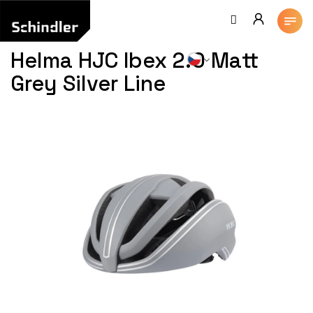
Přejít
na
obsah
Helma HJC Ibex 2.0 Matt
Grey Silver Line