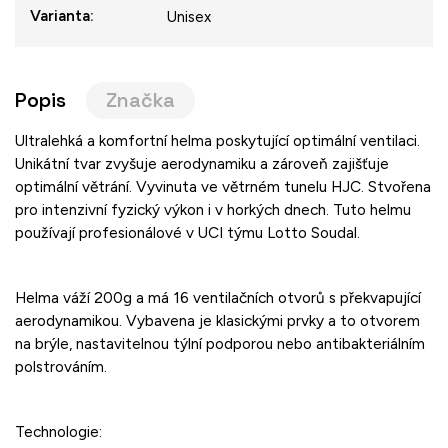
Varianta
:
Unisex
Popis
Značka
Ultralehká a komfortní helma poskytující optimální ventilaci.
Unikátní tvar zvyšuje aerodynamiku a zároveň zajišťuje
optimální větrání. Vyvinuta ve větrném tunelu HJC. Stvořena
pro intenzivní fyzický výkon i v horkých dnech. Tuto helmu
používají profesionálové v UCI týmu Lotto Soudal.
Helma váží 200g a má 16 ventilačních otvorů s překvapující
aerodynamikou. Vybavena je klasickými prvky a to otvorem
na brýle, nastavitelnou týlní podporou nebo antibakteriálním
polstrováním.
Technologie: