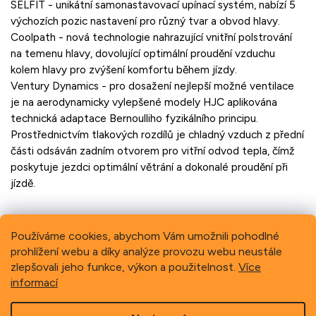
SELFIT - unikátní samonastavovací upínací systém, nabízí 5
výchozích pozic nastavení pro různý tvar a obvod hlavy.
Coolpath - nová technologie nahrazující vnitřní polstrování
na temenu hlavy, dovolující optimální proudění vzduchu
kolem hlavy pro zvýšení komfortu během jízdy.
Ventury Dynamics - pro dosažení nejlepší možné ventilace
je na aerodynamicky vylepšené modely HJC aplikována
technická adaptace Bernoulliho fyzikálního principu.
Prostřednictvím tlakových rozdílů je chladný vzduch z přední
části odsáván zadním otvorem pro vitřní odvod tepla, čímž
poskytuje jezdci optimální větrání a dokonalé proudění při
jízdě.
Používáme cookies, abychom Vám umožnili pohodlné
prohlížení webu a díky analýze provozu webu neustále
Previous
Next
zlepšovali jeho funkce, výkon a použitelnost.
Více
informací
Z