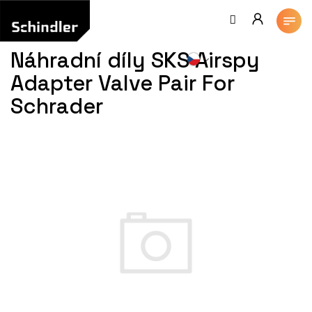
Přejít
na
obsah
Náhradní díly SKS Airspy
Adapter Valve Pair For
Schrader