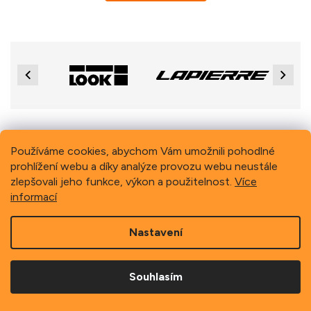
Previous
Next
Z
á
Používáme cookies, abychom Vám umožnili pohodlné
p
prohlížení webu a díky analýze provozu webu neustále
Copyright 2026
Schindler, spol. s r.o.
. Všechna práva
a
vyhrazena.
zlepšovali jeho funkce, výkon a použitelnost.
Více
t
informací
í
Nastavení
Souhlasím