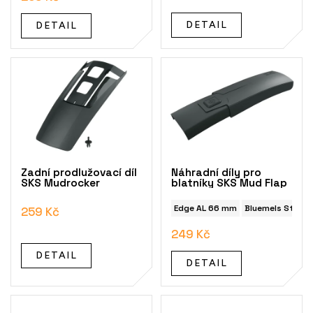
t
ů
DETAIL
DETAIL
Zadní prodlužovací díl
Náhradní díly pro
SKS Mudrocker
blatníky SKS Mud Flap
Edge AL 66 mm
Bluemels Style
259 Kč
249 Kč
DETAIL
DETAIL