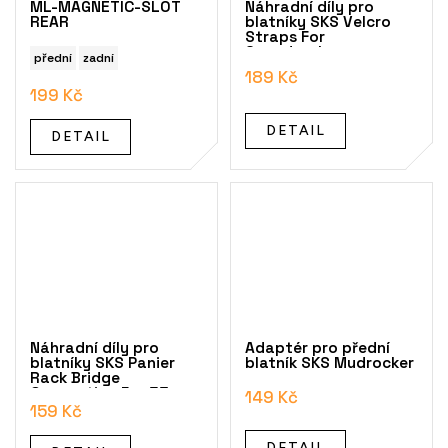
ML-MAGNETIC-SLOT
Náhradní díly pro
REAR
blatníky SKS Velcro
Straps For
Speedrocker,
přední
zadní
Mudrocker And
189 Kč
Veloflexx, 2 Pcs
199 Kč
DETAIL
DETAIL
Náhradní díly pro
Adaptér pro přední
blatníky SKS Panier
blatník SKS Mudrocker
Rack Bridge
Connection For 53mm
149 Kč
Profiles
159 Kč
DETAIL