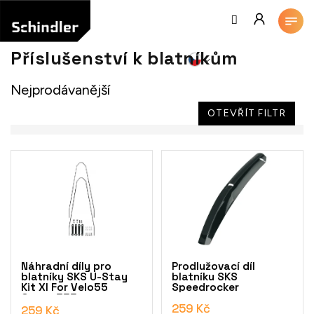
Přejít
na
obsah
Příslušenství k blatníkům
Nejprodávanější
OTEVŘÍT FILTR
V
ý
p
i
s
p
r
o
Náhradní díly pro
Prodlužovací díl
d
blatníky SKS U-Stay
blatníku SKS
Kit Xl For Velo55
Speedrocker
u
Cross, 355mm
k
259 Kč
259 Kč