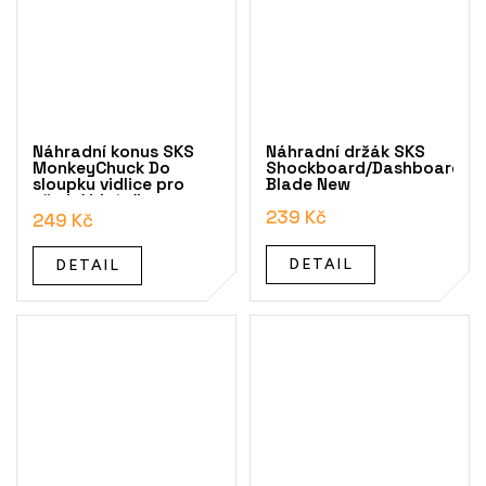
Náhradní konus SKS
Náhradní držák SKS
MonkeyChuck Do
Shockboard/Dashboard/S
sloupku vidlice pro
Blade New
přední blatník
239 Kč
MonkeyLink
249 Kč
DETAIL
DETAIL