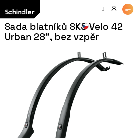
Přejít
na
obsah
Sada blatníků SKS Velo 42
Urban 28", bez vzpěr