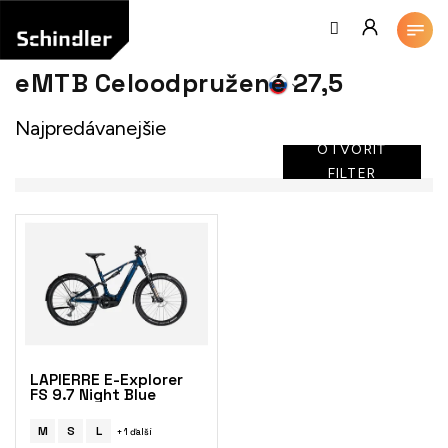
Prejsť
na
obsah
eMTB Celoodpružené 27,5
Najpredávanejšie
OTVORIŤ
FILTER
V
ý
p
i
s
p
r
o
LAPIERRE E-Explorer
d
FS 9.7 Night Blue
u
k
M
S
L
+ 1 ďalší