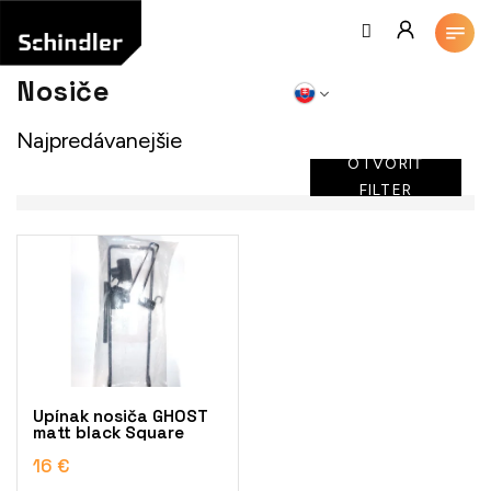
Prejsť
na
obsah
Nosiče
Najpredávanejšie
OTVORIŤ
FILTER
V
ý
p
i
s
p
r
o
Upínak nosiča GHOST
d
matt black Square
u
16 €
k